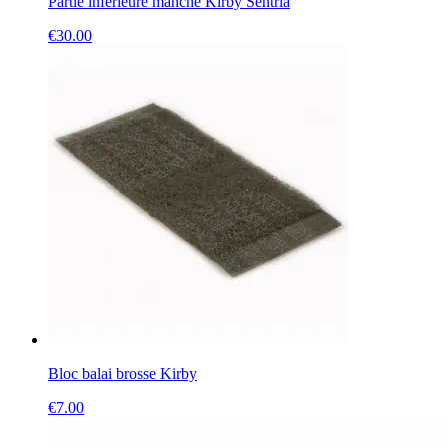
Partie inférieure manche Kirby Sentria
€
30.00
Bloc balai brosse Kirby
€
7.00