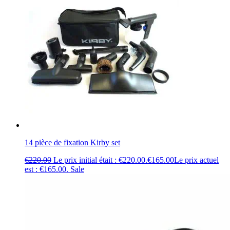
14 pièce de fixation Kirby set
€
220.00
Le prix initial était : €220.00.
€
165.00
Le prix actuel
est : €165.00.
Sale