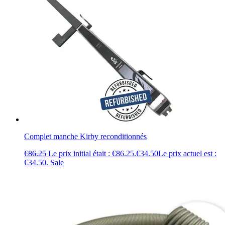
Complet manche Kirby reconditionnés
€
86.25
Le prix initial était : €86.25.
€
34.50
Le prix actuel est :
€34.50.
Sale