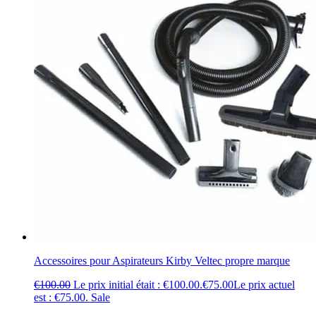
Accessoires pour Aspirateurs Kirby Veltec propre marque
€
100.00
Le prix initial était : €100.00.
€
75.00
Le prix actuel
est : €75.00.
Sale