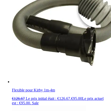
Flexible pour Kirby 1m-4m
€
126.67
Le prix initial était : €126.67.
€
95.00
Le prix actuel
est : €95.00.
Sale