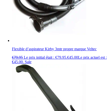
Flexible d’aspirateur Kirby 3mtr propre marque Veltec
€
79.95
Le prix initial était : €79.95.
€
45.00
Le prix actuel est :
€45.00.
Sale