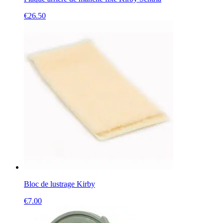
€
26.50
Bloc de lustrage Kirby
€
7.00