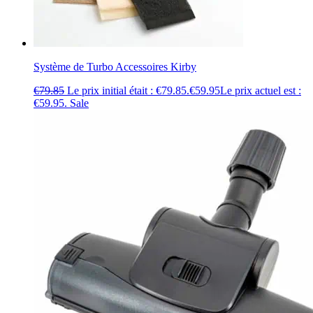
Système de Turbo Accessoires Kirby
€
79.85
Le prix initial était : €79.85.
€
59.95
Le prix actuel est :
€59.95.
Sale