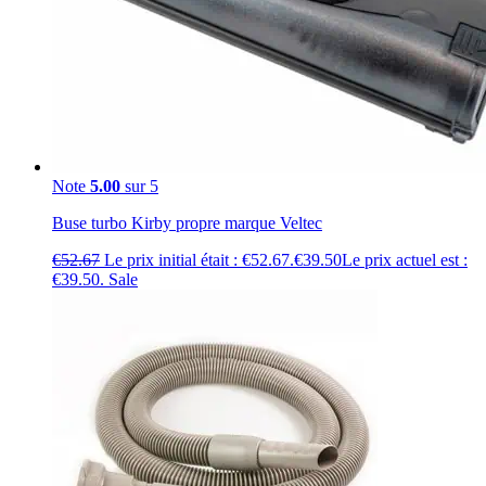
Note
5.00
sur 5
Buse turbo Kirby propre marque Veltec
€
52.67
Le prix initial était : €52.67.
€
39.50
Le prix actuel est :
€39.50.
Sale