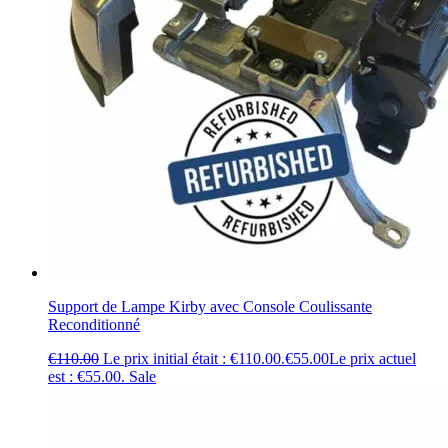
Support de Lampe Kirby avec Console Coulissante
Reconditionné
€
110.00
Le prix initial était : €110.00.
€
55.00
Le prix actuel
est : €55.00.
Sale