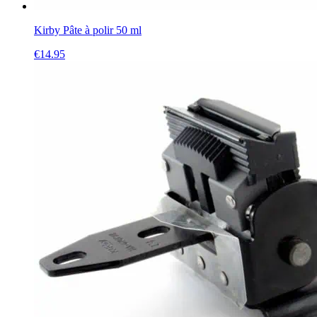
Kirby Pâte à polir 50 ml
€
14.95