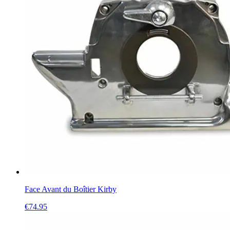
Face Avant du Boîtier Kirby
€
74.95