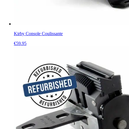
Kirby Console Coulissante
€
59.95