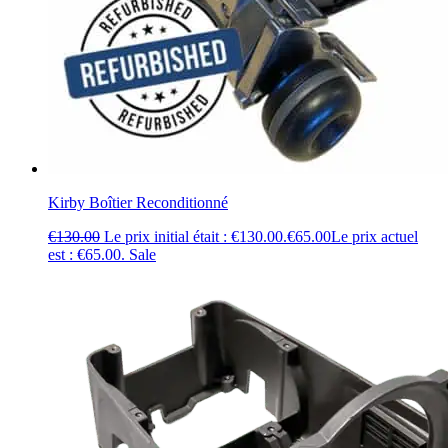
Kirby Boîtier Reconditionné
€
130.00
Le prix initial était : €130.00.
€
65.00
Le prix actuel
est : €65.00.
Sale