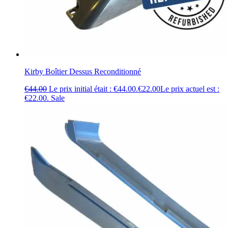
Kirby Boîtier Dessus Reconditionné
€
44.00
Le prix initial était : €44.00.
€
22.00
Le prix actuel est :
€22.00.
Sale