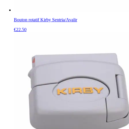
Bouton rotatif Kirby Sentria/Avalir
€
22.50