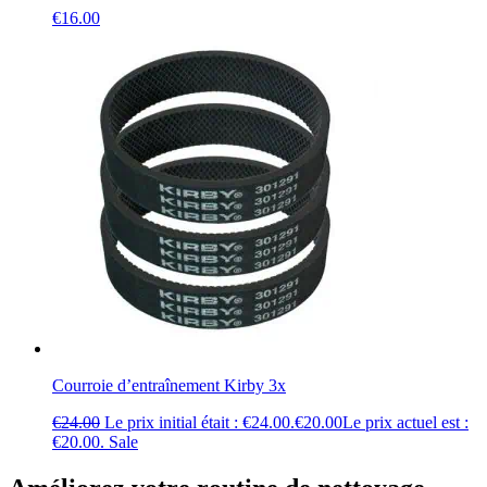
€
16.00
Courroie d’entraînement Kirby 3x
€
24.00
Le prix initial était : €24.00.
€
20.00
Le prix actuel est :
€20.00.
Sale