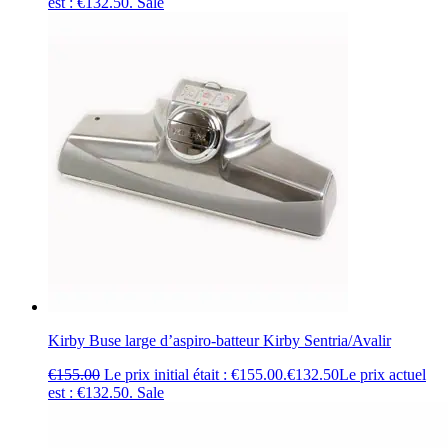
est : €132.50.
Sale
Kirby Buse large d’aspiro-batteur Kirby Sentria/Avalir
€
155.00
Le prix initial était : €155.00.
€
132.50
Le prix actuel
est : €132.50.
Sale