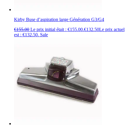
Kirby Buse d’aspiration large Génération G3/G4
€
155.00
Le prix initial était : €155.00.
€
132.50
Le prix actuel
est : €132.50.
Sale