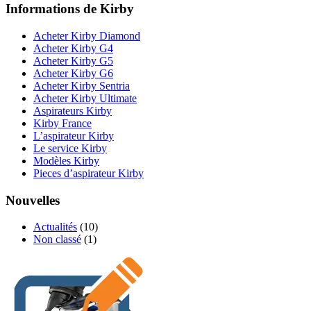
Informations de Kirby
Acheter Kirby Diamond
Acheter Kirby G4
Acheter Kirby G5
Acheter Kirby G6
Acheter Kirby Sentria
Acheter Kirby Ultimate
Aspirateurs Kirby
Kirby France
L’aspirateur Kirby
Le service Kirby
Modèles Kirby
Pieces d’aspirateur Kirby
Nouvelles
Actualités
(10)
Non classé
(1)