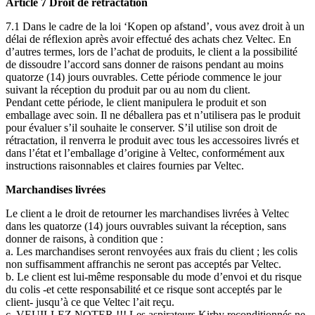
Article 7 Droit de rétractation
7.1 Dans le cadre de la loi ‘Kopen op afstand’, vous avez droit à un
délai de réflexion après avoir effectué des achats chez Veltec. En
d’autres termes, lors de l’achat de produits, le client a la possibilité
de dissoudre l’accord sans donner de raisons pendant au moins
quatorze (14) jours ouvrables. Cette période commence le jour
suivant la réception du produit par ou au nom du client.
Pendant cette période, le client manipulera le produit et son
emballage avec soin. Il ne déballera pas et n’utilisera pas le produit
pour évaluer s’il souhaite le conserver. S’il utilise son droit de
rétractation, il renverra le produit avec tous les accessoires livrés et
dans l’état et l’emballage d’origine à Veltec, conformément aux
instructions raisonnables et claires fournies par Veltec.
Marchandises livrées
Le client a le droit de retourner les marchandises livrées à Veltec
dans les quatorze (14) jours ouvrables suivant la réception, sans
donner de raisons, à condition que :
a. Les marchandises seront renvoyées aux frais du client ; les colis
non suffisamment affranchis ne seront pas acceptés par Veltec.
b. Le client est lui-même responsable du mode d’envoi et du risque
du colis -et cette responsabilité et ce risque sont acceptés par le
client- jusqu’à ce que Veltec l’ait reçu.
c. VEUILLEZ NOTER !!! Les aspirateurs Kirby reconditionnés ne