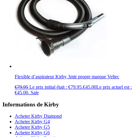
Flexible d’aspirateur Kirby 3mtr propre marque Veltec
€
79.95
Le prix initial était : €79.95.
€
45.00
Le prix actuel est :
€45.00.
Sale
Informations de Kirby
Acheter Kirby Diamond
Acheter Kirby G4
Acheter Kirby G5
Acheter Kirby G6