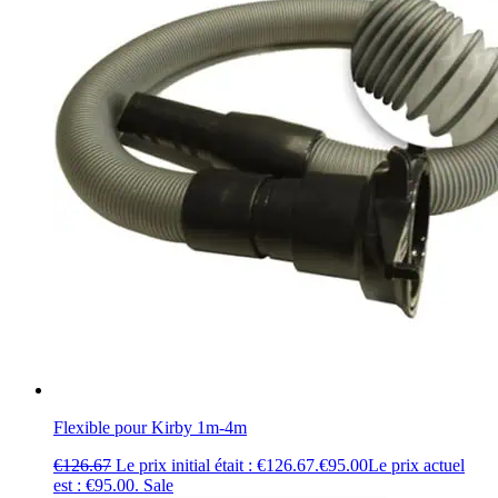
Flexible pour Kirby 1m-4m
€
126.67
Le prix initial était : €126.67.
€
95.00
Le prix actuel
est : €95.00.
Sale