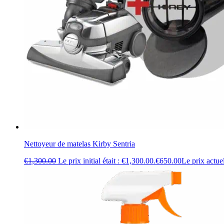
Nettoyeur de matelas Kirby Sentria
€
1,300.00
Le prix initial était : €1,300.00.
€
650.00
Le prix actuel