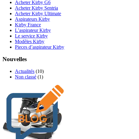
Acheter Kirby G6
Acheter Kirby Sentria
Acheter Kirby Ultimate
Aspirateurs Kirby
Kirby France
L’aspirateur Kirby
Le service Kirby
Modèles Kirby
Pieces d’aspirateur Kirby
Nouvelles
Actualités
(10)
Non classé
(1)