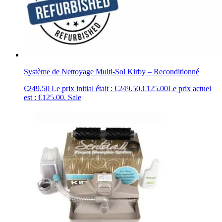
Système de Nettoyage Multi-Sol Kirby – Reconditionné
€
249.50
Le prix initial était : €249.50.
€
125.00
Le prix actuel
est : €125.00.
Sale