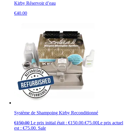
Kirby Réservoir d’eau
€
40.00
Système de Shampoing Kirby Reconditionné
€
150.00
Le prix initial était : €150.00.
€
75.00
Le prix actuel
est : €75.00.
Sale