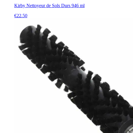
Kirby Nettoyeur de Sols Durs 946 ml
€
22.50