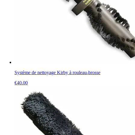
Système de nettoyage Kirby à rouleau-brosse
€
40.00