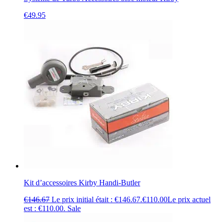
€
49.95
Kit d’accessoires Kirby Handi-Butler
€
146.67
Le prix initial était : €146.67.
€
110.00
Le prix actuel
est : €110.00.
Sale