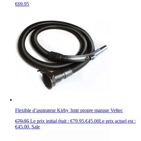
€
69.95
Flexible d’aspirateur Kirby 3mtr propre marque Veltec
€
79.95
Le prix initial était : €79.95.
€
45.00
Le prix actuel est :
€45.00.
Sale