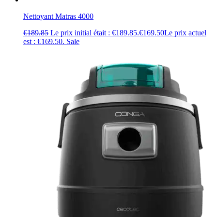
Nettoyant Matras 4000
€
189.85
Le prix initial était : €189.85.
€
169.50
Le prix actuel
est : €169.50.
Sale