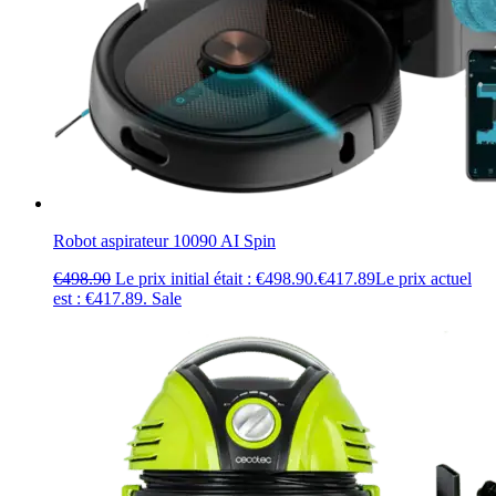
Robot aspirateur 10090 AI Spin
€
498.90
Le prix initial était : €498.90.
€
417.89
Le prix actuel
est : €417.89.
Sale