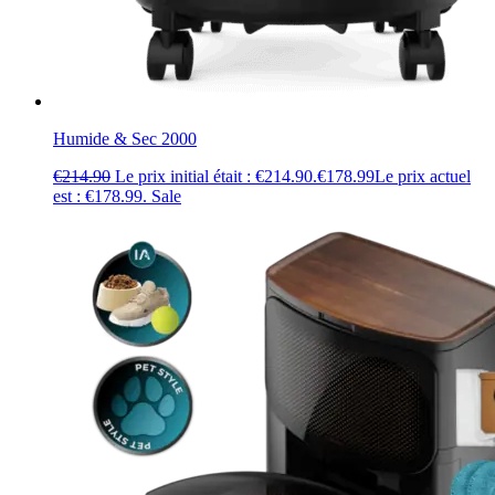
Humide & Sec 2000
€
214.90
Le prix initial était : €214.90.
€
178.99
Le prix actuel
est : €178.99.
Sale