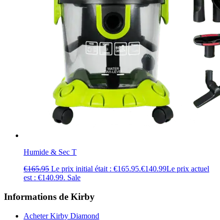
Humide & Sec T
€
165.95
Le prix initial était : €165.95.
€
140.99
Le prix actuel
est : €140.99.
Sale
Informations de Kirby
Acheter Kirby Diamond