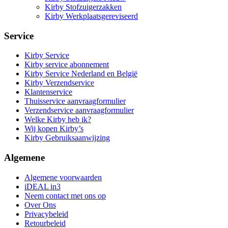
Kirby Stofzuigerzakken
Kirby Werkplaatsgereviseerd
Service
Kirby Service
Kirby service abonnement
Kirby Service Nederland en België
Kirby Verzendservice
Klantenservice
Thuisservice aanvraagformulier
Verzendservice aanvraagformulier
Welke Kirby heb ik?
Wij kopen Kirby’s
Kirby Gebruiksaanwijzing
Algemene
Algemene voorwaarden
iDEAL in3
Neem contact met ons op
Over Ons
Privacybeleid
Retourbeleid