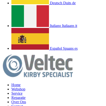
Deutsch
Duits
de
Italiano
Italiaans
it
Español
Spaans
es
Home
Webshop
Service
Reparatie
Over Ons