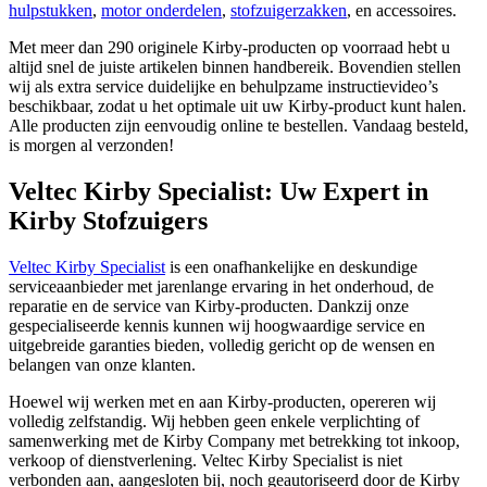
hulpstukken
,
motor onderdelen
,
stofzuigerzakken
, en accessoires.
Met meer dan 290 originele Kirby-producten op voorraad hebt u
altijd snel de juiste artikelen binnen handbereik. Bovendien stellen
wij als extra service duidelijke en behulpzame instructievideo’s
beschikbaar, zodat u het optimale uit uw Kirby-product kunt halen.
Alle producten zijn eenvoudig online te bestellen. Vandaag besteld,
is morgen al verzonden!
Veltec Kirby Specialist: Uw Expert in
Kirby Stofzuigers
Veltec Kirby Specialist
is een onafhankelijke en deskundige
serviceaanbieder met jarenlange ervaring in het onderhoud, de
reparatie en de service van Kirby-producten. Dankzij onze
gespecialiseerde kennis kunnen wij hoogwaardige service en
uitgebreide garanties bieden, volledig gericht op de wensen en
belangen van onze klanten.
Hoewel wij werken met en aan Kirby-producten, opereren wij
volledig zelfstandig. Wij hebben geen enkele verplichting of
samenwerking met de Kirby Company met betrekking tot inkoop,
verkoop of dienstverlening. Veltec Kirby Specialist is niet
verbonden aan, aangesloten bij, noch geautoriseerd door de Kirby