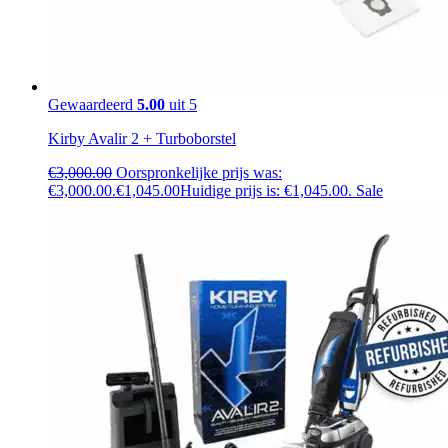
Gewaardeerd
5.00
uit 5
Kirby Avalir 2 + Turboborstel
€
3,000.00
Oorspronkelijke prijs was:
€3,000.00.
€
1,045.00
Huidige prijs is: €1,045.00.
Sale