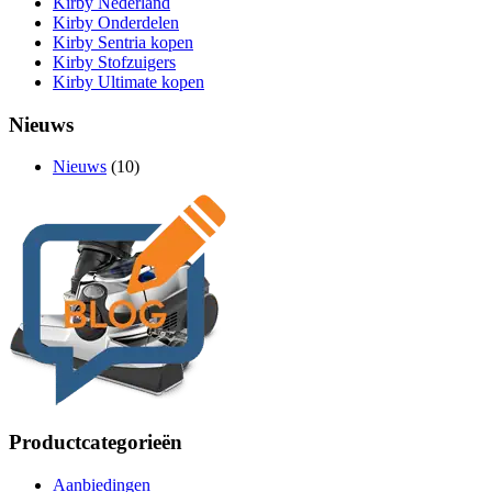
Kirby Nederland
Kirby Onderdelen
Kirby Sentria kopen
Kirby Stofzuigers
Kirby Ultimate kopen
Nieuws
Nieuws
(10)
Productcategorieën
Aanbiedingen