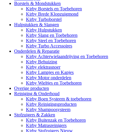
Borstels & Mondstukken
Kirby Borstels en Toebehoren
Kirby Brede Klopzuigmond
Kirby Turboborstel
Hulpstukken & Slangen
Kirby Hulpstukken
Kirby Slang en Toebehoren
Kirby Steel en Toebehoren
Kirby Turbo Accessoires
Onderdelen & Reparatie
Kirby Achterwielaandrijving en Toebehoren
Kirby Behuizing
Kirby elektrasnoer
Kirby Lampjes en Kapjes
Kirby Motor onderdelen
Kirby Wieltjes en Toebehoren
Overige producten
Reiniging & Onderhoud
Kirby Boen Systeem & toebehoren
Kirby Reinigingsproducten
Kirby Shampoosysteem
Stofzuigers & Zakken
Kirby Buitenzak en Toebehoren
Kirby Matrasreinigers
Kirby Stofzuigers Nieuw