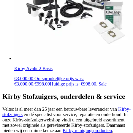
Kirby Avalir 2 Basis
€
3,000.00
Oorspronkelijke prijs was:
€3,000.00.
€
998.00
Huidige prijs is: €998.00.
Sale
Kirby Stofzuigers, onderdelen & service
Veltec is al meer dan 25 jaar een betrouwbare leverancier van
Kirby-
stofzuigers
en dé specialist voor service, reparatie en onderhoud. In
onze Kirby-stofzuigerwebshop vindt u een uitgebreid assortiment
met zowel originele als gereviseerde Kirby-stofzuigers. Daarnaast
bieden wij een ruime keuze aan
Kirby reinigingsproducten
,