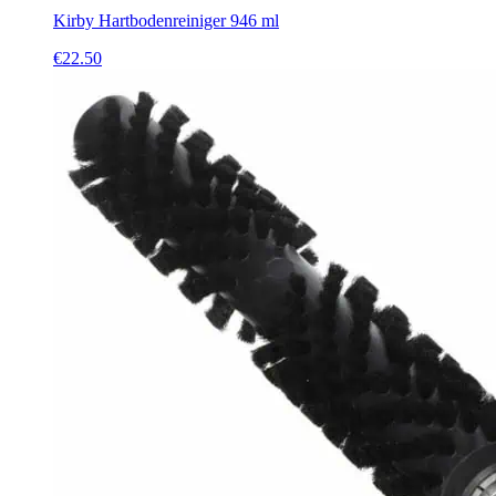
Kirby Hartbodenreiniger 946 ml
€
22.50