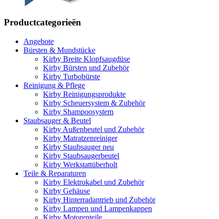
Productcategorieën
Angebote
Bürsten & Mundstücke
Kirby Breite Klopfsaugdüse
Kirby Bürsten und Zubehör
Kirby Turbobürste
Reinigung & Pflege
Kirby Reinigungsprodukte
Kirby Scheuersystem & Zubehör
Kirby Shampoosystem
Staubsauger & Beutel
Kirby Außenbeutel und Zubehör
Kirby Matratzenreiniger
Kirby Staubsauger neu
Kirby Staubsaugerbeutel
Kirby Werkstattüberholt
Teile & Reparaturen
Kirby Elektrokabel und Zubehör
Kirby Gehäuse
Kirby Hinterradantrieb und Zubehör
Kirby Lampen und Lampenkappen
Kirby Motorenteile