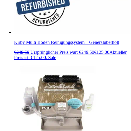
Kirby Multi-Boden Reinigungssystem – Generalüberholt
€
249.50
Ursprünglicher Preis war: €249.50
€
125.00
Aktueller
Preis ist: €125.00.
Sale