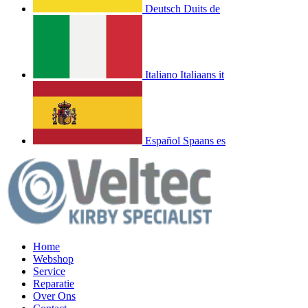
Deutsch
Duits
de
Italiano
Italiaans
it
Español
Spaans
es
Home
Webshop
Service
Reparatie
Over Ons