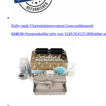
Kirby multi Vloerreinigingssysteem Gereconditioneerd
€
249.50
Oorspronkelijke prijs was: €249.50.
€
125.00
Huidige pr