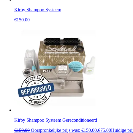
Kirby Shampoo Systeem
€
150.00
Kirby Shampoo Systeem Gereconditioneerd
€
150.00
Oorspronkelijke prijs was: €150.00.
€
75.00
Huidige prij