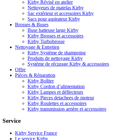
Kirby Révisé en atelier
Nettoyeurs de matelas Kirby
Sac extérieur et accessoires Kirby
Sacs pour aspirateur Kirby
Brosses & Buses
Buse batteuse large Kirby
Kirby Brosses et accessoires
Kirby Turbobrosse
Nettoyage & Entretien
Kirby Système de shampoing
Produits de nettoyage Kirby
Système de récurage Kirby & accessoires
Offre
Pièces & Réparation
Kirby Boîtier
Kirby Cordon d’alimentation
Kirby Lampes et déflecteurs
Kirby Pieces detachees de moteur
Kirby Roulettes et accessoires
Kirby transmission arrière et accessoires
Service
Kirby Service France
Le service Kirby