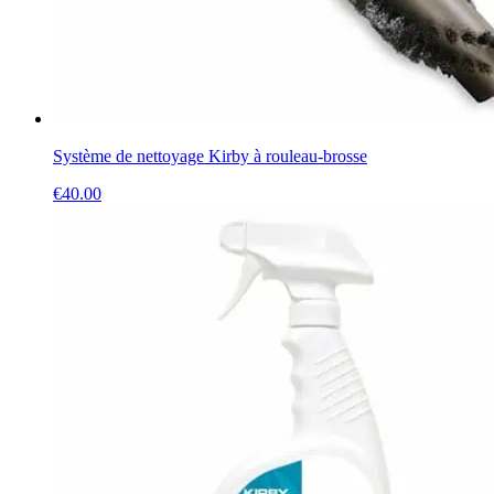
Système de nettoyage Kirby à rouleau-brosse
€
40.00