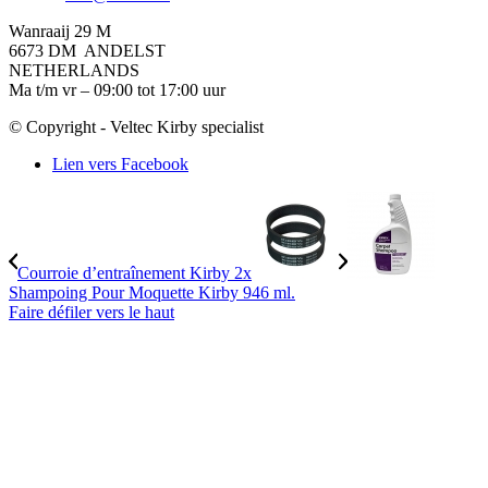
Wanraaij 29 M
6673 DM ANDELST
NETHERLANDS
Ma t/m vr – 09:00 tot 17:00 uur
© Copyright - Veltec Kirby specialist
Lien vers Facebook
Courroie d’entraînement Kirby 2x
Shampoing Pour Moquette Kirby 946 ml.
Faire défiler vers le haut