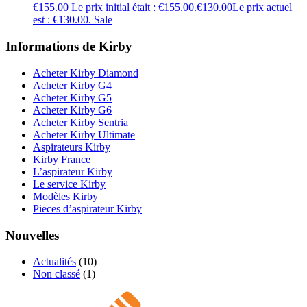
€
155.00
Le prix initial était : €155.00.
€
130.00
Le prix actuel
est : €130.00.
Sale
Informations de Kirby
Acheter Kirby Diamond
Acheter Kirby G4
Acheter Kirby G5
Acheter Kirby G6
Acheter Kirby Sentria
Acheter Kirby Ultimate
Aspirateurs Kirby
Kirby France
L’aspirateur Kirby
Le service Kirby
Modèles Kirby
Pieces d’aspirateur Kirby
Nouvelles
Actualités
(10)
Non classé
(1)