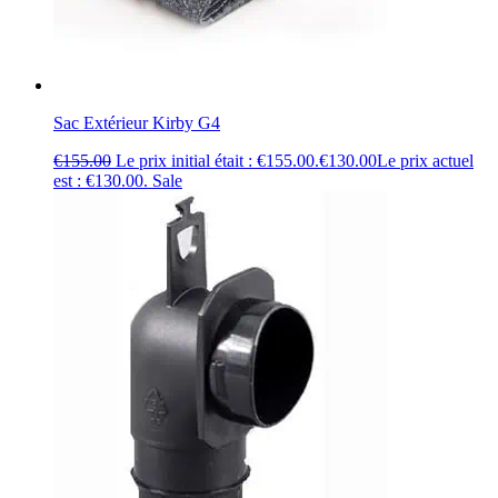
Sac Extérieur Kirby G4
€
155.00
Le prix initial était : €155.00.
€
130.00
Le prix actuel
est : €130.00.
Sale