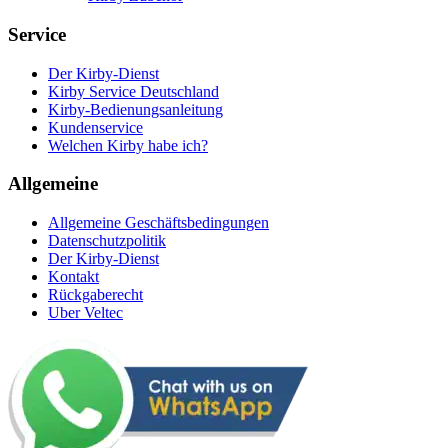
Service
Der Kirby-Dienst
Kirby Service Deutschland
Kirby-Bedienungsanleitung
Kundenservice
Welchen Kirby habe ich?
Allgemeine
Allgemeine Geschäftsbedingungen
Datenschutzpolitik
Der Kirby-Dienst
Kontakt
Rückgaberecht
Uber Veltec