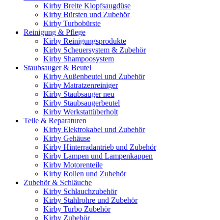
Kirby Breite Klopfsaugdüse
Kirby Bürsten und Zubehör
Kirby Turbobürste
Reinigung & Pflege
Kirby Reinigungsprodukte
Kirby Scheuersystem & Zubehör
Kirby Shampoosystem
Staubsauger & Beutel
Kirby Außenbeutel und Zubehör
Kirby Matratzenreiniger
Kirby Staubsauger neu
Kirby Staubsaugerbeutel
Kirby Werkstattüberholt
Teile & Reparaturen
Kirby Elektrokabel und Zubehör
Kirby Gehäuse
Kirby Hinterradantrieb und Zubehör
Kirby Lampen und Lampenkappen
Kirby Motorenteile
Kirby Rollen und Zubehör
Zubehör & Schläuche
Kirby Schlauchzubehör
Kirby Stahlrohre und Zubehör
Kirby Turbo Zubehör
Kirby Zubehör