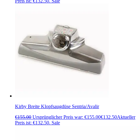
Preis ist: €132.50.
Sale
Kirby Breite Klopfsaugdüse Sentria/Avalir
€
155.00
Ursprünglicher Preis war: €155.00
€
132.50
Aktueller
Preis ist: €132.50.
Sale