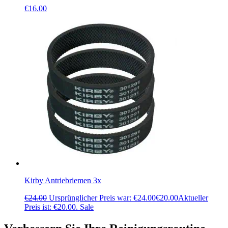
€
16.00
Kirby Antriebriemen 3x
€
24.00
Ursprünglicher Preis war: €24.00
€
20.00
Aktueller
Preis ist: €20.00.
Sale