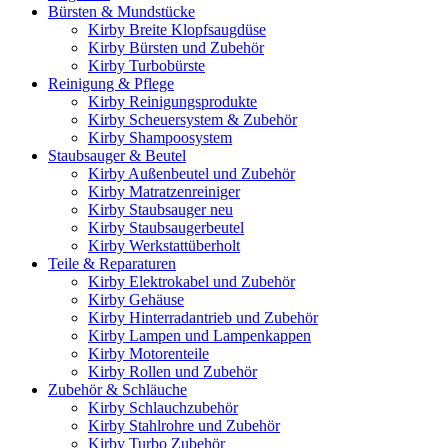
Bürsten & Mundstücke
Kirby Breite Klopfsaugdüse
Kirby Bürsten und Zubehör
Kirby Turbobürste
Reinigung & Pflege
Kirby Reinigungsprodukte
Kirby Scheuersystem & Zubehör
Kirby Shampoosystem
Staubsauger & Beutel
Kirby Außenbeutel und Zubehör
Kirby Matratzenreiniger
Kirby Staubsauger neu
Kirby Staubsaugerbeutel
Kirby Werkstattüberholt
Teile & Reparaturen
Kirby Elektrokabel und Zubehör
Kirby Gehäuse
Kirby Hinterradantrieb und Zubehör
Kirby Lampen und Lampenkappen
Kirby Motorenteile
Kirby Rollen und Zubehör
Zubehör & Schläuche
Kirby Schlauchzubehör
Kirby Stahlrohre und Zubehör
Kirby Turbo Zubehör