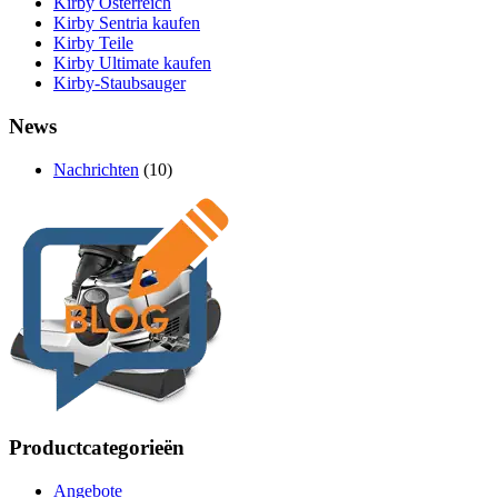
Kirby Österreich
Kirby Sentria kaufen
Kirby Teile
Kirby Ultimate kaufen
Kirby-Staubsauger
News
Nachrichten
(10)
Productcategorieën
Angebote