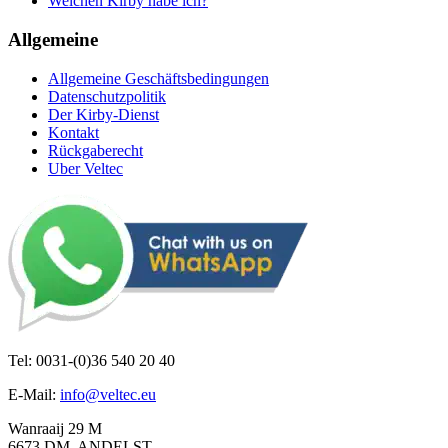
Welchen Kirby habe ich?
Allgemeine
Allgemeine Geschäftsbedingungen
Datenschutzpolitik
Der Kirby-Dienst
Kontakt
Rückgaberecht
Uber Veltec
Tel: 0031-(0)36 540 20 40
E-Mail:
info@veltec.eu
Wanraaij 29 M
6673 DM ANDELST