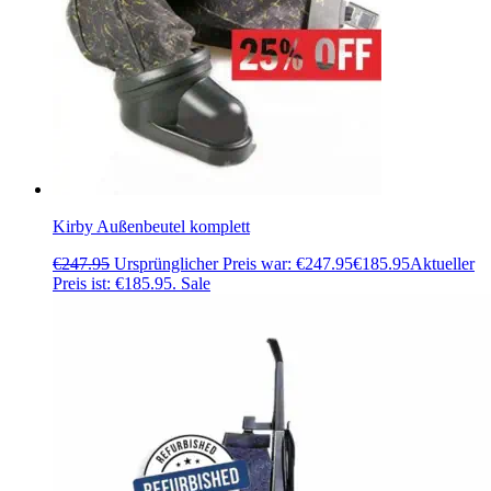
Kirby Außenbeutel komplett
€
247.95
Ursprünglicher Preis war: €247.95
€
185.95
Aktueller
Preis ist: €185.95.
Sale