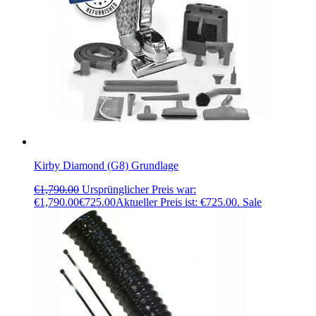
Kirby Diamond (G8) Grundlage
€
1,790.00
Ursprünglicher Preis war:
€1,790.00
€
725.00
Aktueller Preis ist: €725.00.
Sale