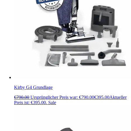
Kirby G4 Grundlage
€
790.00
Ursprünglicher Preis war: €790.00
€
395.00
Aktueller
Preis ist: €395.00.
Sale