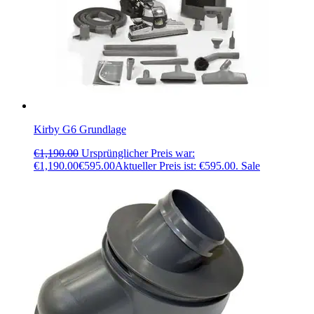
Kirby G6 Grundlage
€
1,190.00
Ursprünglicher Preis war:
€1,190.00
€
595.00
Aktueller Preis ist: €595.00.
Sale