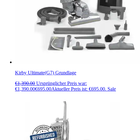
Kirby Ultimate(G7) Grundlage
€
1,390.00
Ursprünglicher Preis war:
€1,390.00
€
695.00
Aktueller Preis ist: €695.00.
Sale