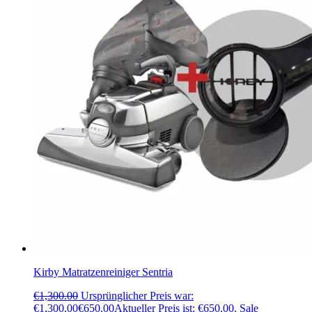
Kirby Matratzenreiniger Sentria
€
1,300.00
Ursprünglicher Preis war:
€1,300.00
€
650.00
Aktueller Preis ist: €650.00.
Sale