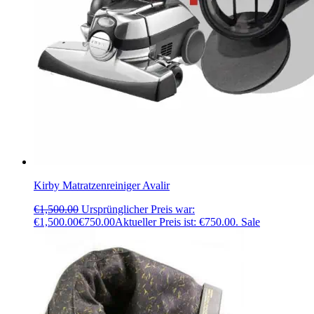
Kirby Matratzenreiniger Avalir
€
1,500.00
Ursprünglicher Preis war:
€1,500.00
€
750.00
Aktueller Preis ist: €750.00.
Sale