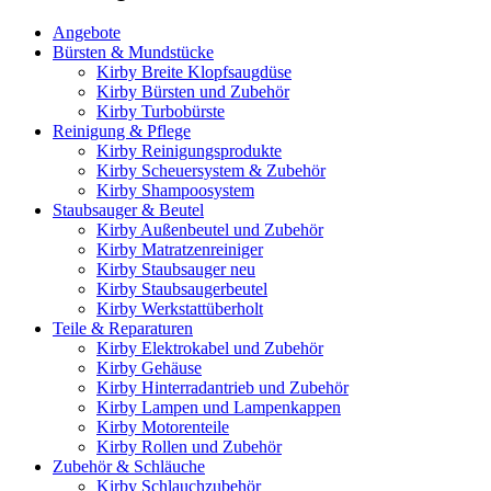
Angebote
Bürsten & Mundstücke
Kirby Breite Klopfsaugdüse
Kirby Bürsten und Zubehör
Kirby Turbobürste
Reinigung & Pflege
Kirby Reinigungsprodukte
Kirby Scheuersystem & Zubehör
Kirby Shampoosystem
Staubsauger & Beutel
Kirby Außenbeutel und Zubehör
Kirby Matratzenreiniger
Kirby Staubsauger neu
Kirby Staubsaugerbeutel
Kirby Werkstattüberholt
Teile & Reparaturen
Kirby Elektrokabel und Zubehör
Kirby Gehäuse
Kirby Hinterradantrieb und Zubehör
Kirby Lampen und Lampenkappen
Kirby Motorenteile
Kirby Rollen und Zubehör
Zubehör & Schläuche
Kirby Schlauchzubehör