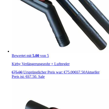
Bewertet mit
5.00
von 5
Kirby Verlängerungsrohr + Luftregler
€
75.00
Ursprünglicher Preis war: €75.00
€
67.50
Aktueller
Preis ist: €67.50.
Sale