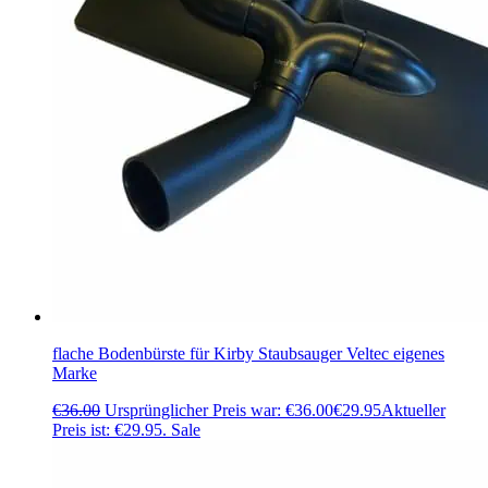
flache Bodenbürste für Kirby Staubsauger Veltec eigenes
Marke
€
36.00
Ursprünglicher Preis war: €36.00
€
29.95
Aktueller
Preis ist: €29.95.
Sale