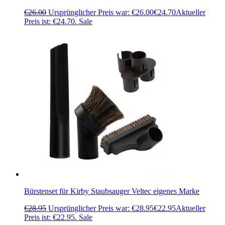
€
26.00
Ursprünglicher Preis war: €26.00
€
24.70
Aktueller
Preis ist: €24.70.
Sale
Bürstenset für Kirby Staubsauger Veltec eigenes Marke
€
28.95
Ursprünglicher Preis war: €28.95
€
22.95
Aktueller
Preis ist: €22.95.
Sale