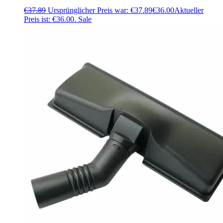
€
37.89
Ursprünglicher Preis war: €37.89
€
36.00
Aktueller
Preis ist: €36.00.
Sale