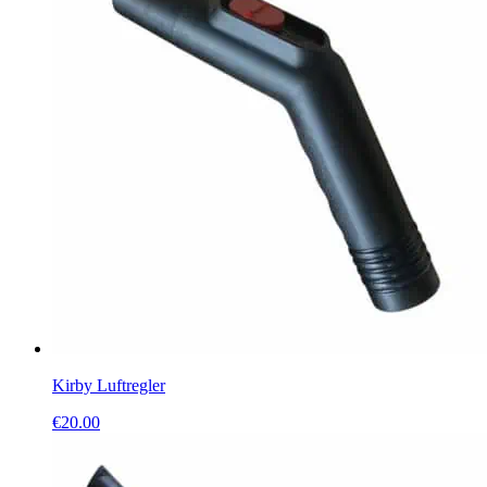
Kirby Luftregler
€
20.00