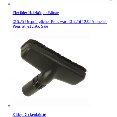
Flexibler Heizkörper-Bürste
€
16.25
Ursprünglicher Preis war: €16.25
€
12.95
Aktueller
Preis ist: €12.95.
Sale
Kirby Deckenbürste