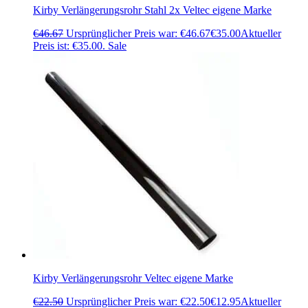
Kirby Verlängerungsrohr Stahl 2x Veltec eigene Marke
€
46.67
Ursprünglicher Preis war: €46.67
€
35.00
Aktueller
Preis ist: €35.00.
Sale
Kirby Verlängerungsrohr Veltec eigene Marke
€
22.50
Ursprünglicher Preis war: €22.50
€
12.95
Aktueller