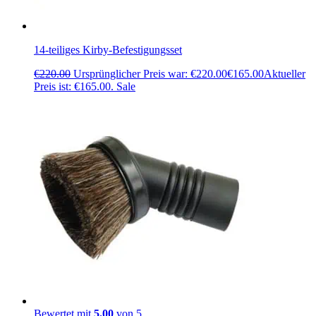
14-teiliges Kirby-Befestigungsset
€
220.00
Ursprünglicher Preis war: €220.00
€
165.00
Aktueller
Preis ist: €165.00.
Sale
Bewertet mit
5.00
von 5