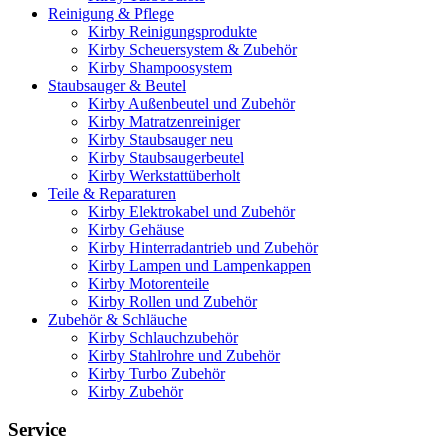
Reinigung & Pflege
Kirby Reinigungsprodukte
Kirby Scheuersystem & Zubehör
Kirby Shampoosystem
Staubsauger & Beutel
Kirby Außenbeutel und Zubehör
Kirby Matratzenreiniger
Kirby Staubsauger neu
Kirby Staubsaugerbeutel
Kirby Werkstattüberholt
Teile & Reparaturen
Kirby Elektrokabel und Zubehör
Kirby Gehäuse
Kirby Hinterradantrieb und Zubehör
Kirby Lampen und Lampenkappen
Kirby Motorenteile
Kirby Rollen und Zubehör
Zubehör & Schläuche
Kirby Schlauchzubehör
Kirby Stahlrohre und Zubehör
Kirby Turbo Zubehör
Kirby Zubehör
Service