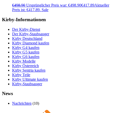
€
498.90
Ursprünglicher Preis war: €498.90
€
417.89
Aktueller
Preis ist: €417.89.
Sale
Kirby-Informationen
Der Kirby-Dienst
Der Kirby-Staubsauger
Kirby Deutschland
Kirby Diamond kaufen
Kirby G4 kaufen
Kirby G5 kaufen
Kirby G6 kaufen
Kirby Modelle
Kirby Österreich
Kirby Sentria kaufen
Kirby Teile
Kirby Ultimate kaufen
Kirby-Staubsauger
News
Nachrichten
(10)