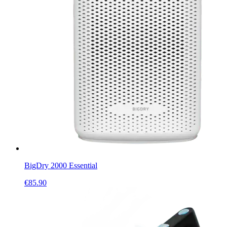
BigDry 2000 Essential
€
85.90