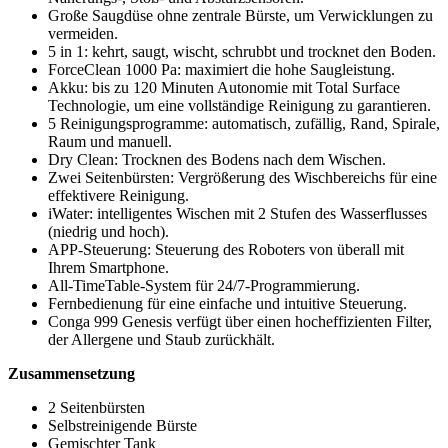
Große Saugdüse ohne zentrale Bürste, um Verwicklungen zu
vermeiden.
5 in 1: kehrt, saugt, wischt, schrubbt und trocknet den Boden.
ForceClean 1000 Pa: maximiert die hohe Saugleistung.
Akku: bis zu 120 Minuten Autonomie mit Total Surface
Technologie, um eine vollständige Reinigung zu garantieren.
5 Reinigungsprogramme: automatisch, zufällig, Rand, Spirale,
Raum und manuell.
Dry Clean: Trocknen des Bodens nach dem Wischen.
Zwei Seitenbürsten: Vergrößerung des Wischbereichs für eine
effektivere Reinigung.
iWater: intelligentes Wischen mit 2 Stufen des Wasserflusses
(niedrig und hoch).
APP-Steuerung: Steuerung des Roboters von überall mit
Ihrem Smartphone.
All-TimeTable-System für 24/7-Programmierung.
Fernbedienung für eine einfache und intuitive Steuerung.
Conga 999 Genesis verfügt über einen hocheffizienten Filter,
der Allergene und Staub zurückhält.
Zusammensetzung
2 Seitenbürsten
Selbstreinigende Bürste
Gemischter Tank