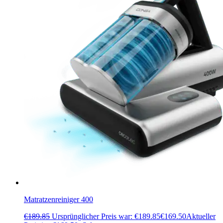
Matratzenreiniger 400
€
189.85
Ursprünglicher Preis war: €189.85
€
169.50
Aktueller