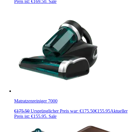
Preis ist: €169.50.
Sale
Matratzenreiniger 7000
€
175.50
Ursprünglicher Preis war: €175.50
€
155.95
Aktueller
Preis ist: €155.95.
Sale