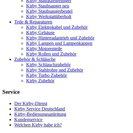
Kirby Matratzenreiniger
Kirby Staubsauger neu
Kirby Staubsaugerbeutel
Kirby Werkstattüberholt
Teile & Reparaturen
Kirby Elektrokabel und Zubehör
Kirby Gehäuse
Kirby Hinterradantrieb und Zubehör
Kirby Lampen und Lampenkappen
Kirby Motorenteile
Kirby Rollen und Zubehör
Zubehör & Schläuche
Kirby Schlauchzubehör
Kirby Stahlrohre und Zubehör
Kirby Turbo Zubehör
Kirby Zubehör
Service
Der Kirby-Dienst
Kirby Service Deutschland
Kirby-Bedienungsanleitung
Kundenservice
Welchen Kirby habe ich?