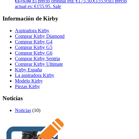
€
175.50
El precio original era: €175.50.
€
155.95
El precio
actual es: €155.95.
Sale
Información de Kirby
Aspiradora Kirby
Comprar Kirby Diamond
Comprar Kirby G4
Comprar Kirby G5
Comprar Kirby G6
Comprar Kirby Sentria
Comprar Kirby Ultimate
Kirby España
La aspiradora Kirby
Modelo Kirby
Piezas Kirby
Noticias
Noticias
(10)