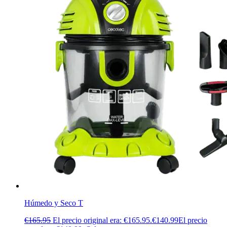
Húmedo y Seco T
€
165.95
El precio original era: €165.95.
€
140.99
El precio