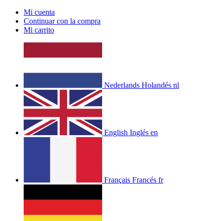
Mi cuenta
Continuar con la compra
Mi carrito
Nederlands
Holandés
nl
English
Inglés
en
Français
Francés
fr