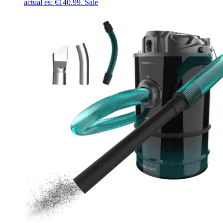
actual es: €140.99.
Sale