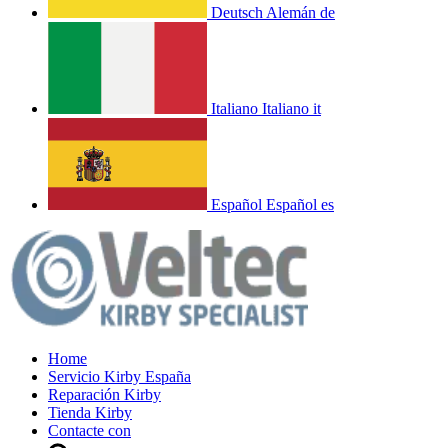
Deutsch
Alemán
de
Italiano
Italiano
it
Español
Español
es
Home
Servicio Kirby España
Reparación Kirby
Tienda Kirby
Contacte con