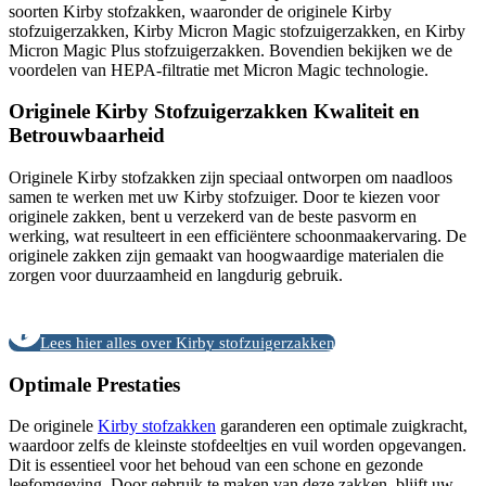
soorten Kirby stofzakken, waaronder de originele Kirby
stofzuigerzakken, Kirby Micron Magic stofzuigerzakken, en Kirby
Micron Magic Plus stofzuigerzakken. Bovendien bekijken we de
voordelen van HEPA-filtratie met Micron Magic technologie.
Originele Kirby Stofzuigerzakken Kwaliteit en
Betrouwbaarheid
Originele Kirby stofzakken zijn speciaal ontworpen om naadloos
samen te werken met uw Kirby stofzuiger. Door te kiezen voor
originele zakken, bent u verzekerd van de beste pasvorm en
werking, wat resulteert in een efficiëntere schoonmaakervaring. De
originele zakken zijn gemaakt van hoogwaardige materialen die
zorgen voor duurzaamheid en langdurig gebruik.
Lees hier alles over Kirby stofzuigerzakken
Optimale Prestaties
De originele
Kirby stofzakken
garanderen een optimale zuigkracht,
waardoor zelfs de kleinste stofdeeltjes en vuil worden opgevangen.
Dit is essentieel voor het behoud van een schone en gezonde
leefomgeving. Door gebruik te maken van deze zakken, blijft uw