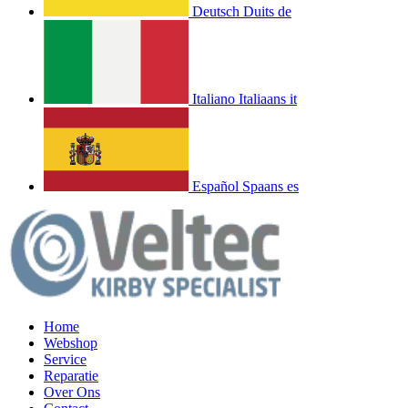
Deutsch
Duits
de
Italiano
Italiaans
it
Español
Spaans
es
Home
Webshop
Service
Reparatie
Over Ons