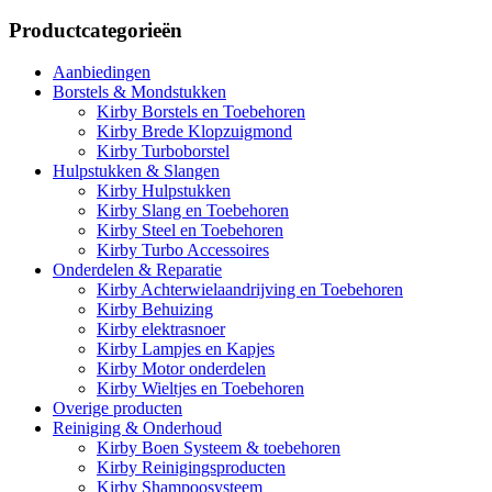
Productcategorieën
Aanbiedingen
Borstels & Mondstukken
Kirby Borstels en Toebehoren
Kirby Brede Klopzuigmond
Kirby Turboborstel
Hulpstukken & Slangen
Kirby Hulpstukken
Kirby Slang en Toebehoren
Kirby Steel en Toebehoren
Kirby Turbo Accessoires
Onderdelen & Reparatie
Kirby Achterwielaandrijving en Toebehoren
Kirby Behuizing
Kirby elektrasnoer
Kirby Lampjes en Kapjes
Kirby Motor onderdelen
Kirby Wieltjes en Toebehoren
Overige producten
Reiniging & Onderhoud
Kirby Boen Systeem & toebehoren
Kirby Reinigingsproducten
Kirby Shampoosysteem