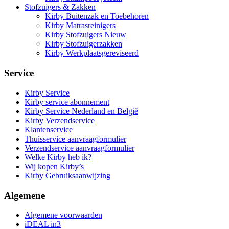
Stofzuigers & Zakken
Kirby Buitenzak en Toebehoren
Kirby Matrasreinigers
Kirby Stofzuigers Nieuw
Kirby Stofzuigerzakken
Kirby Werkplaatsgereviseerd
Service
Kirby Service
Kirby service abonnement
Kirby Service Nederland en België
Kirby Verzendservice
Klantenservice
Thuisservice aanvraagformulier
Verzendservice aanvraagformulier
Welke Kirby heb ik?
Wij kopen Kirby’s
Kirby Gebruiksaanwijzing
Algemene
Algemene voorwaarden
iDEAL in3