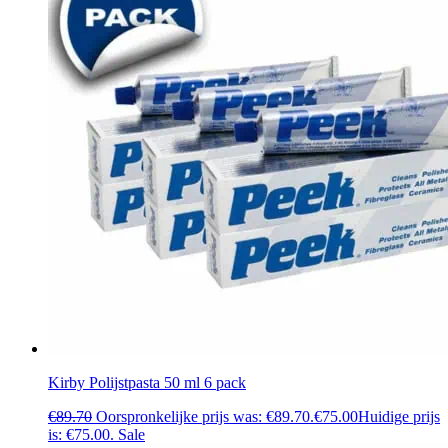
Kirby Polijstpasta 50 ml 6 pack
€
89.70
Oorspronkelijke prijs was: €89.70.
€
75.00
Huidige prijs
is: €75.00.
Sale