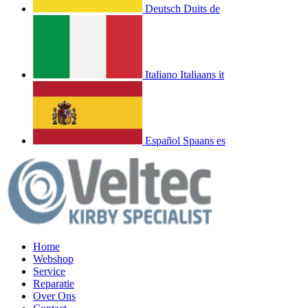
Deutsch
Duits
de
Italiano
Italiaans
it
Español
Spaans
es
Home
Webshop
Service
Reparatie
Over Ons