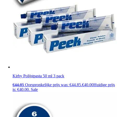
Kirby Polijstpasta 50 ml 3 pack
€
44.85
Oorspronkelijke prijs was: €44.85.
€
40.00
Huidige prijs
is: €40.00.
Sale