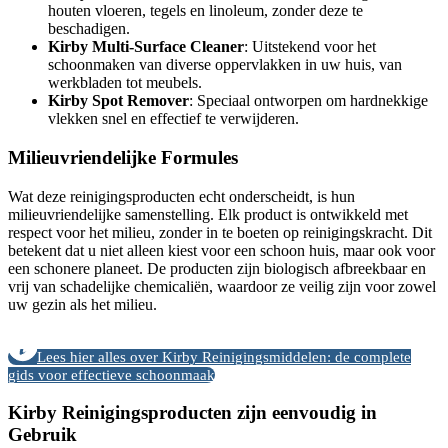
houten vloeren, tegels en linoleum, zonder deze te
beschadigen.
Kirby Multi-Surface Cleaner
: Uitstekend voor het
schoonmaken van diverse oppervlakken in uw huis, van
werkbladen tot meubels.
Kirby Spot Remover
: Speciaal ontworpen om hardnekkige
vlekken snel en effectief te verwijderen.
Milieuvriendelijke Formules
Wat deze reinigingsproducten echt onderscheidt, is hun
milieuvriendelijke samenstelling. Elk product is ontwikkeld met
respect voor het milieu, zonder in te boeten op reinigingskracht. Dit
betekent dat u niet alleen kiest voor een schoon huis, maar ook voor
een schonere planeet. De producten zijn biologisch afbreekbaar en
vrij van schadelijke chemicaliën, waardoor ze veilig zijn voor zowel
uw gezin als het milieu.
Lees hier alles over Kirby Reinigingsmiddelen: de complete
gids voor effectieve schoonmaak
Kirby Reinigingsproducten zijn eenvoudig in
Gebruik