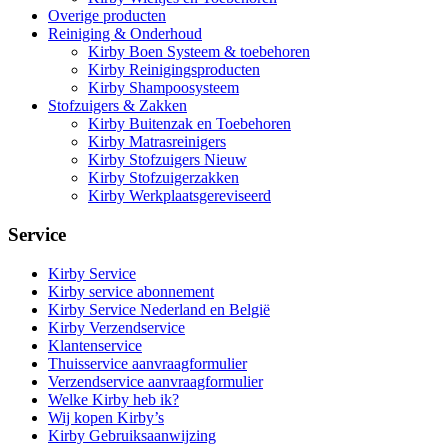
Overige producten
Reiniging & Onderhoud
Kirby Boen Systeem & toebehoren
Kirby Reinigingsproducten
Kirby Shampoosysteem
Stofzuigers & Zakken
Kirby Buitenzak en Toebehoren
Kirby Matrasreinigers
Kirby Stofzuigers Nieuw
Kirby Stofzuigerzakken
Kirby Werkplaatsgereviseerd
Service
Kirby Service
Kirby service abonnement
Kirby Service Nederland en België
Kirby Verzendservice
Klantenservice
Thuisservice aanvraagformulier
Verzendservice aanvraagformulier
Welke Kirby heb ik?
Wij kopen Kirby’s
Kirby Gebruiksaanwijzing