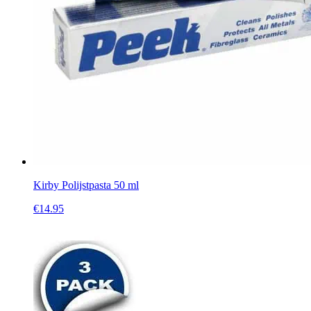
Kirby Polijstpasta 50 ml
€
14.95