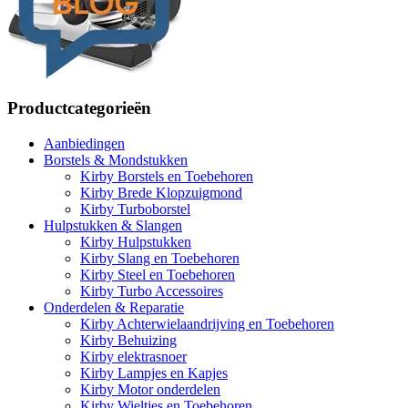
Productcategorieën
Aanbiedingen
Borstels & Mondstukken
Kirby Borstels en Toebehoren
Kirby Brede Klopzuigmond
Kirby Turboborstel
Hulpstukken & Slangen
Kirby Hulpstukken
Kirby Slang en Toebehoren
Kirby Steel en Toebehoren
Kirby Turbo Accessoires
Onderdelen & Reparatie
Kirby Achterwielaandrijving en Toebehoren
Kirby Behuizing
Kirby elektrasnoer
Kirby Lampjes en Kapjes
Kirby Motor onderdelen
Kirby Wieltjes en Toebehoren