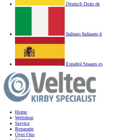
Deutsch
Duits
de
Italiano
Italiaans
it
Español
Spaans
es
Home
Webshop
Service
Reparatie
Over Ons