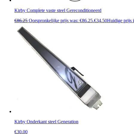
Kirby Complete vaste steel Gereconditioneerd
€
86.25
Oorspronkelijke prijs was: €86.25.
€
34.50
Huidige prijs 
Kirby Onderkant steel Generation
€
30.00