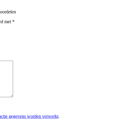
oordelen
erd met
*
eactie gegevens worden verwerkt
.