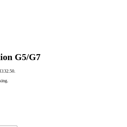
tion G5/G7
 €132.50.
king.