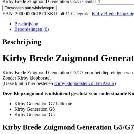
Kirby Brede Zuigmond Generation G5/G7 aantal
Toevoegen aan winkelwagen
EAN:
2000000061870
SKU:
nl011
Categorie:
Kirby Brede Klopzui
Beschrijving
Beoordelingen (0)
Beschrijving
Kirby Brede Zuigmond Genera
Kirby Brede Zuigmond Generation G5/G7 voor het diepreinigen van kl
Zonder Kirby klopborstel
(Deze kunt u hier bestellen
Kirby klopborstel G5 t/m Avalir
)
Deze Klopzuigmond is uitsluitend geschikt voor onderstaande Kir
Kirby Generation G7 Ultimate
Kirby Generation G6
Kirby Generation G5
Kirby Brede Zuigmond Generation G5/G7 