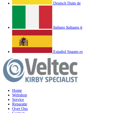
Deutsch
Duits
de
Italiano
Italiaans
it
Español
Spaans
es
Home
Webshop
Service
Reparatie
Over Ons