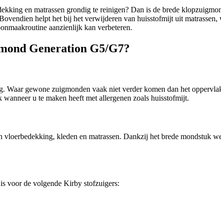
edekking en matrassen grondig te reinigen? Dan is de brede klopzuigmo
ovendien helpt het bij het verwijderen van huisstofmijt uit matrassen,
oonmaakroutine aanzienlijk kan verbeteren.
gmond Generation G5/G7?
ng. Waar gewone zuigmonden vaak niet verder komen dan het oppervlakk
ijk wanneer u te maken heeft met allergenen zoals huisstofmijt.
vloerbedekking, kleden en matrassen. Dankzij het brede mondstuk werkt
is voor de volgende Kirby stofzuigers: