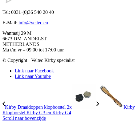
Tel: 0031-(0)36 540 20 40
E-Mail:
info@veltec.eu
Wanraaij 29 M
6673 DM ANDELST
NETHERLANDS
Ma t/m vr – 09:00 tot 17:00 uur
© Copyright - Veltec Kirby specialist
Link naar Facebook
Link naar Youtube
Kirby Draaidoppen klopborstel 2x
Kirby
Klopborstel Kirby G3 en Kirby G4
Scroll naar bovenzijde