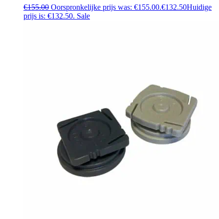
€
155.00
Oorspronkelijke prijs was: €155.00.
€
132.50
Huidige
prijs is: €132.50.
Sale