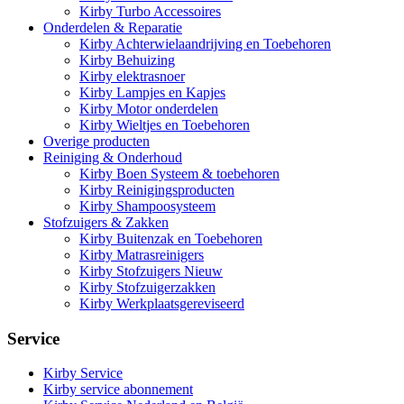
Kirby Turbo Accessoires
Onderdelen & Reparatie
Kirby Achterwielaandrijving en Toebehoren
Kirby Behuizing
Kirby elektrasnoer
Kirby Lampjes en Kapjes
Kirby Motor onderdelen
Kirby Wieltjes en Toebehoren
Overige producten
Reiniging & Onderhoud
Kirby Boen Systeem & toebehoren
Kirby Reinigingsproducten
Kirby Shampoosysteem
Stofzuigers & Zakken
Kirby Buitenzak en Toebehoren
Kirby Matrasreinigers
Kirby Stofzuigers Nieuw
Kirby Stofzuigerzakken
Kirby Werkplaatsgereviseerd
Service
Kirby Service
Kirby service abonnement