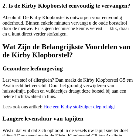
2. Is de Kirby Klopborstel eenvoudig te vervangen?
Absoluut! De Kirby Klopborstel is ontworpen voor eenvoudig
onderhoud. Binnen enkele minuten vervangt u de oude borstelrol
door de nieuwe. Er is geen technische kennis vereist — klik, draai
en u kunt direct verder stofzuigen.
Wat Zijn de Belangrijkste Voordelen van
de Kirby Klopborstel?
Gezondere leefomgeving
Last van stof of allergieën? Dan maakt de Kirby Klopborstel G5 t/m
Avalir echt het verschil. Door het grondig verwijderen van
huisstofmijt, pollen en vuildeeltjes draagt deze borstel bij aan een
betere luchtkwaliteit in huis.
Lees ook ons artikel:
Hoe een Kirby stofzuiger diep reinigt
Langere levensduur van tapijten
Wist u dat vuil dat zich ophoopt in de vezels uw tapijt sneller doet
slijten? Door regelmatig de Kirby Klopborstel G5 t/m Avalir te