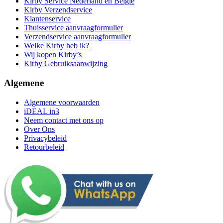
Kirby Service Nederland en België
Kirby Verzendservice
Klantenservice
Thuisservice aanvraagformulier
Verzendservice aanvraagformulier
Welke Kirby heb ik?
Wij kopen Kirby’s
Kirby Gebruiksaanwijzing
Algemene
Algemene voorwaarden
iDEAL in3
Neem contact met ons op
Over Ons
Privacybeleid
Retourbeleid