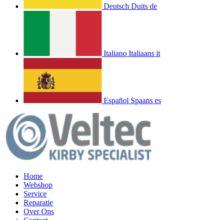
Deutsch
Duits
de
Italiano
Italiaans
it
Español
Spaans
es
Home
Webshop
Service
Reparatie
Over Ons