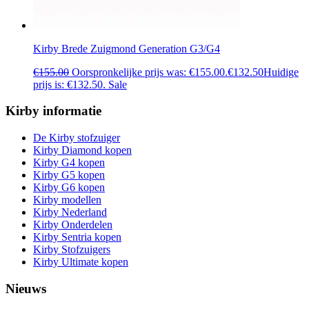
Kirby Brede Zuigmond Generation G3/G4
€
155.00
Oorspronkelijke prijs was: €155.00.
€
132.50
Huidige
prijs is: €132.50.
Sale
Kirby informatie
De Kirby stofzuiger
Kirby Diamond kopen
Kirby G4 kopen
Kirby G5 kopen
Kirby G6 kopen
Kirby modellen
Kirby Nederland
Kirby Onderdelen
Kirby Sentria kopen
Kirby Stofzuigers
Kirby Ultimate kopen
Nieuws