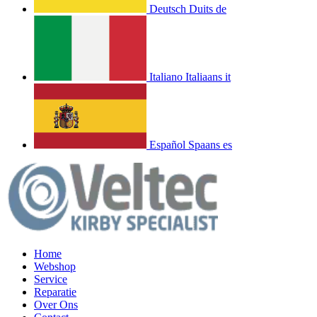
Deutsch
Duits
de
Italiano
Italiaans
it
Español
Spaans
es
Home
Webshop
Service
Reparatie
Over Ons