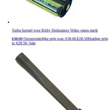
Turbo borstel voor Kirby Stofzuigers Veltec eigen merk
€
38.00
Oorspronkelijke prijs was: €38.00.
€
28.50
Huidige prijs
is: €28.50.
Sale