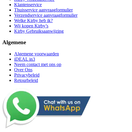
Klantenservice
Thuisservice aanvraagformulier
Verzendservice aanvraagformulier
Welke Kirby heb ik?
Wij kopen Kirby’s
Kirby Gebruiksaanwijzing
Algemene
Algemene voorwaarden
iDEAL in3
Neem contact met ons op
Over Ons
Privacybeleid
Retourbeleid