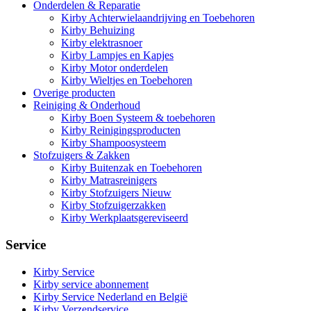
Onderdelen & Reparatie
Kirby Achterwielaandrijving en Toebehoren
Kirby Behuizing
Kirby elektrasnoer
Kirby Lampjes en Kapjes
Kirby Motor onderdelen
Kirby Wieltjes en Toebehoren
Overige producten
Reiniging & Onderhoud
Kirby Boen Systeem & toebehoren
Kirby Reinigingsproducten
Kirby Shampoosysteem
Stofzuigers & Zakken
Kirby Buitenzak en Toebehoren
Kirby Matrasreinigers
Kirby Stofzuigers Nieuw
Kirby Stofzuigerzakken
Kirby Werkplaatsgereviseerd
Service
Kirby Service
Kirby service abonnement
Kirby Service Nederland en België
Kirby Verzendservice