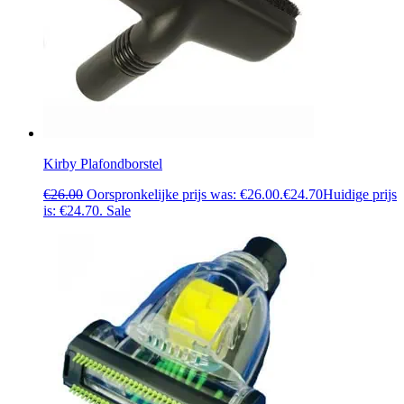
Kirby Plafondborstel
€
26.00
Oorspronkelijke prijs was: €26.00.
€
24.70
Huidige prijs
is: €24.70.
Sale