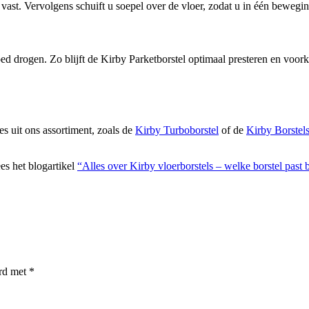
vast. Vervolgens schuift u soepel over de vloer, zodat u in één beweging
oed drogen. Zo blijft de Kirby Parketborstel optimaal presteren en voo
s uit ons assortiment, zoals de
Kirby Turboborstel
of de
Kirby Borstel
ees het blogartikel
“Alles over Kirby vloerborstels – welke borstel past 
erd met
*