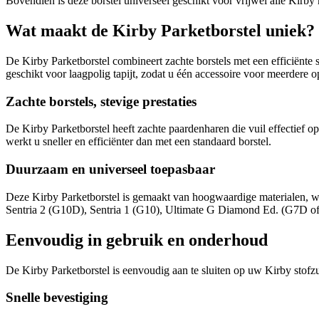
Bovendien is deze borstel universeel geschikt voor vrijwel alle Kirby
Wat maakt de Kirby Parketborstel uniek?
De Kirby Parketborstel combineert zachte borstels met een efficiënte 
geschikt voor laagpolig tapijt, zodat u één accessoire voor meerdere 
Zachte borstels, stevige prestaties
De Kirby Parketborstel heeft zachte paardenharen die vuil effectief
werkt u sneller en efficiënter dan met een standaard borstel.
Duurzaam en universeel toepasbaar
Deze Kirby Parketborstel is gemaakt van hoogwaardige materialen, waar
Sentria 2 (G10D), Sentria 1 (G10), Ultimate G Diamond Ed. (G7D of
Eenvoudig in gebruik en onderhoud
De Kirby Parketborstel is eenvoudig aan te sluiten op uw Kirby stofz
Snelle bevestiging