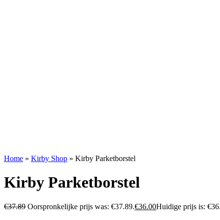
Home
»
Kirby Shop
»
Kirby Parketborstel
Kirby Parketborstel
€
37.89
Oorspronkelijke prijs was: €37.89.
€
36.00
Huidige prijs is: €36