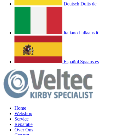
Deutsch
Duits
de
Italiano
Italiaans
it
Español
Spaans
es
Home
Webshop
Service
Reparatie
Over Ons