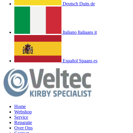
Deutsch
Duits
de
Italiano
Italiaans
it
Español
Spaans
es
Home
Webshop
Service
Reparatie
Over Ons