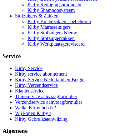
Kirby Reinigingsproducten
Kirby Shampoosysteem
Stofzuigers & Zakken
Kirby Buitenzak en Toebehoren
Kirby Matrasreinigers
Kirby Stofzuigers Nieuw
Kirby Stofzuigerzakken
Kirby Werkplaatsgereviseerd
Service
Kirby Service
Kirby service abonnement
Kirby Service Nederland en België
Kirby Verzendservice
Klantenservice
Thuisservice aanvraagformulier
Verzendservice aanvraagformulier
Welke Kirby heb ik?
Wij kopen Kirby’s
Kirby Gebruiksaanwijzing
Algemene