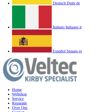
Deutsch
Duits
de
Italiano
Italiaans
it
Español
Spaans
es
Home
Webshop
Service
Reparatie
Over Ons