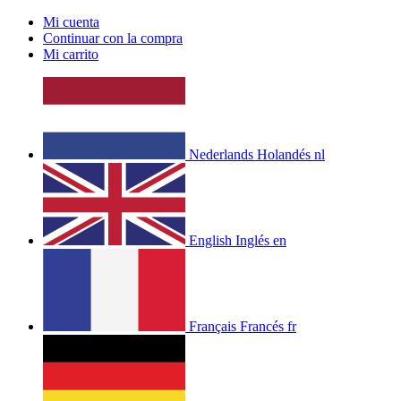
Mi cuenta
Continuar con la compra
Mi carrito
Nederlands
Holandés
nl
English
Inglés
en
Français
Francés
fr