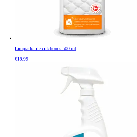
Limpiador de colchones 500 ml
€
18.95