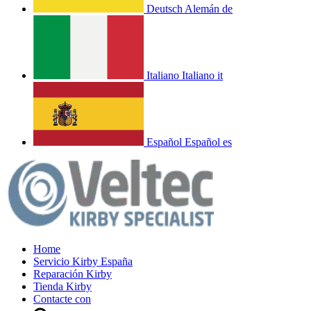
Deutsch
Alemán
de
Italiano
Italiano
it
Español
Español
es
Home
Servicio Kirby España
Reparación Kirby
Tienda Kirby
Contacte con