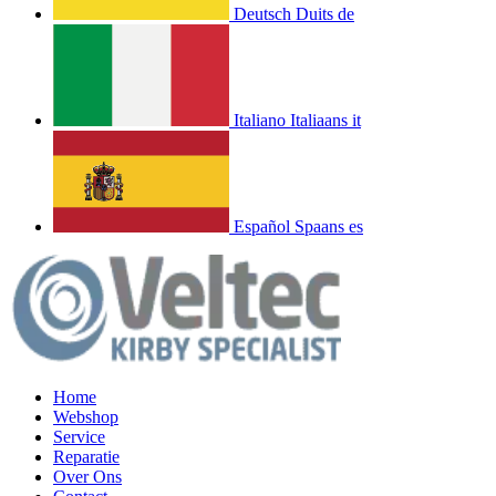
Deutsch
Duits
de
Italiano
Italiaans
it
Español
Spaans
es
Home
Webshop
Service
Reparatie
Over Ons