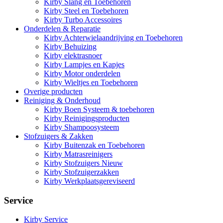
Kirby Slang en Toebehoren
Kirby Steel en Toebehoren
Kirby Turbo Accessoires
Onderdelen & Reparatie
Kirby Achterwielaandrijving en Toebehoren
Kirby Behuizing
Kirby elektrasnoer
Kirby Lampjes en Kapjes
Kirby Motor onderdelen
Kirby Wieltjes en Toebehoren
Overige producten
Reiniging & Onderhoud
Kirby Boen Systeem & toebehoren
Kirby Reinigingsproducten
Kirby Shampoosysteem
Stofzuigers & Zakken
Kirby Buitenzak en Toebehoren
Kirby Matrasreinigers
Kirby Stofzuigers Nieuw
Kirby Stofzuigerzakken
Kirby Werkplaatsgereviseerd
Service
Kirby Service