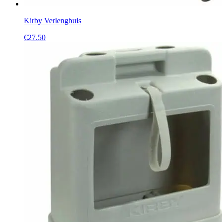
Kirby Verlengbuis
€
27.50