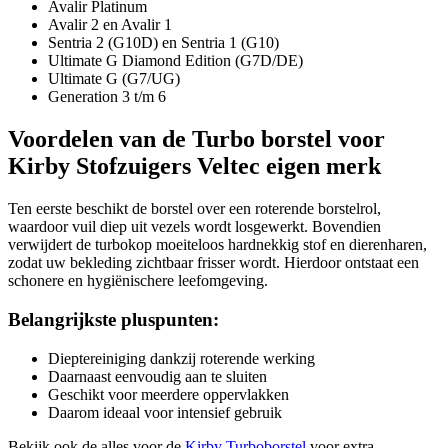
Avalir Platinum
Avalir 2 en Avalir 1
Sentria 2 (G10D) en Sentria 1 (G10)
Ultimate G Diamond Edition (G7D/DE)
Ultimate G (G7/UG)
Generation 3 t/m 6
Voordelen van de Turbo borstel voor
Kirby Stofzuigers Veltec eigen merk
Ten eerste beschikt de borstel over een roterende borstelrol,
waardoor vuil diep uit vezels wordt losgewerkt. Bovendien
verwijdert de turbokop moeiteloos hardnekkig stof en dierenharen,
zodat uw bekleding zichtbaar frisser wordt. Hierdoor ontstaat een
schonere en hygiënischere leefomgeving.
Belangrijkste pluspunten:
Dieptereiniging dankzij roterende werking
Daarnaast eenvoudig aan te sluiten
Geschikt voor meerdere oppervlakken
Daarom ideaal voor intensief gebruik
Bekijk ook de alles voor de
Kirby Turboborstel
voor extra