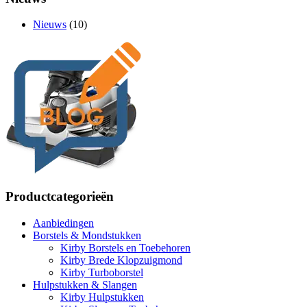
Nieuws
(10)
Productcategorieën
Aanbiedingen
Borstels & Mondstukken
Kirby Borstels en Toebehoren
Kirby Brede Klopzuigmond
Kirby Turboborstel
Hulpstukken & Slangen
Kirby Hulpstukken