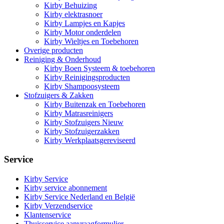
Kirby Behuizing
Kirby elektrasnoer
Kirby Lampjes en Kapjes
Kirby Motor onderdelen
Kirby Wieltjes en Toebehoren
Overige producten
Reiniging & Onderhoud
Kirby Boen Systeem & toebehoren
Kirby Reinigingsproducten
Kirby Shampoosysteem
Stofzuigers & Zakken
Kirby Buitenzak en Toebehoren
Kirby Matrasreinigers
Kirby Stofzuigers Nieuw
Kirby Stofzuigerzakken
Kirby Werkplaatsgereviseerd
Service
Kirby Service
Kirby service abonnement
Kirby Service Nederland en België
Kirby Verzendservice
Klantenservice
Thuisservice aanvraagformulier