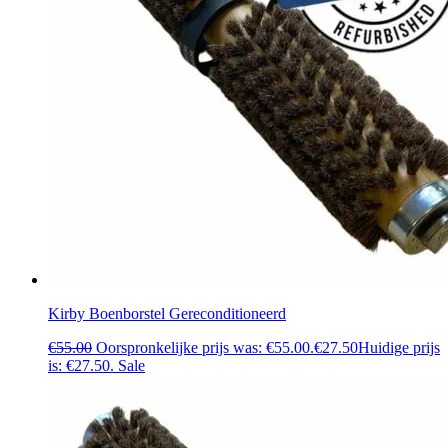
Kirby Boenborstel Gereconditioneerd
€
55.00
Oorspronkelijke prijs was: €55.00.
€
27.50
Huidige prijs
is: €27.50.
Sale