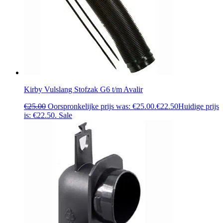
Kirby Vulslang Stofzak G6 t/m Avalir
€
25.00
Oorspronkelijke prijs was: €25.00.
€
22.50
Huidige prijs
is: €22.50.
Sale