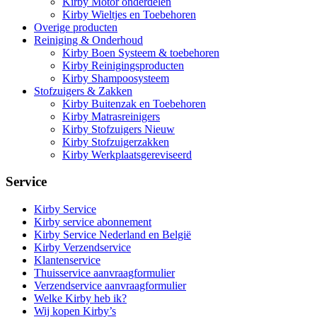
Kirby Motor onderdelen
Kirby Wieltjes en Toebehoren
Overige producten
Reiniging & Onderhoud
Kirby Boen Systeem & toebehoren
Kirby Reinigingsproducten
Kirby Shampoosysteem
Stofzuigers & Zakken
Kirby Buitenzak en Toebehoren
Kirby Matrasreinigers
Kirby Stofzuigers Nieuw
Kirby Stofzuigerzakken
Kirby Werkplaatsgereviseerd
Service
Kirby Service
Kirby service abonnement
Kirby Service Nederland en België
Kirby Verzendservice
Klantenservice
Thuisservice aanvraagformulier
Verzendservice aanvraagformulier
Welke Kirby heb ik?
Wij kopen Kirby’s