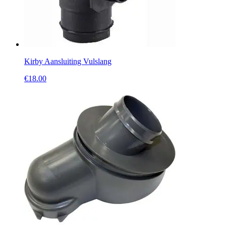
Kirby Aansluiting Vulslang
€
18.00