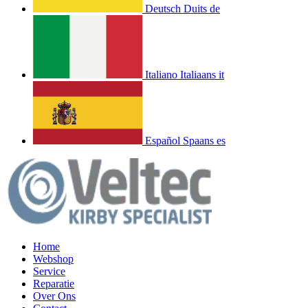
Deutsch
Duits
de
Italiano
Italiaans
it
Español
Spaans
es
Home
Webshop
Service
Reparatie
Over Ons