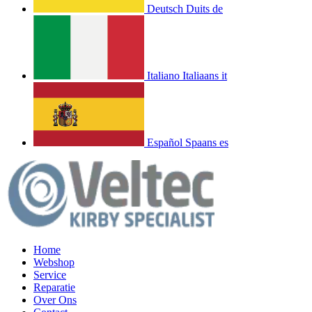
Deutsch
Duits
de
Italiano
Italiaans
it
Español
Spaans
es
Home
Webshop
Service
Reparatie
Over Ons