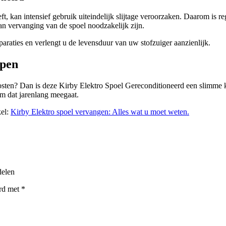
t, kan intensief gebruik uiteindelijk slijtage veroorzaken. Daarom is 
an vervanging van de spoel noodzakelijk zijn.
araties en verlengt u de levensduur van uw stofzuiger aanzienlijk.
open
kosten? Dan is deze Kirby Elektro Spoel Gereconditioneerd een slimme 
em dat jarenlang meegaat.
kel:
Kirby Elektro spoel vervangen: Alles wat u moet weten.
delen
erd met
*