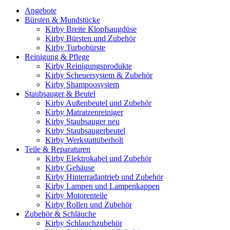
Angebote
Bürsten & Mundstücke
Kirby Breite Klopfsaugdüse
Kirby Bürsten und Zubehör
Kirby Turbobürste
Reinigung & Pflege
Kirby Reinigungsprodukte
Kirby Scheuersystem & Zubehör
Kirby Shampoosystem
Staubsauger & Beutel
Kirby Außenbeutel und Zubehör
Kirby Matratzenreiniger
Kirby Staubsauger neu
Kirby Staubsaugerbeutel
Kirby Werkstattüberholt
Teile & Reparaturen
Kirby Elektrokabel und Zubehör
Kirby Gehäuse
Kirby Hinterradantrieb und Zubehör
Kirby Lampen und Lampenkappen
Kirby Motorenteile
Kirby Rollen und Zubehör
Zubehör & Schläuche
Kirby Schlauchzubehör