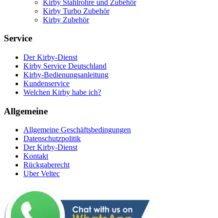
Kirby Stahlrohre und Zubehör
Kirby Turbo Zubehör
Kirby Zubehör
Service
Der Kirby-Dienst
Kirby Service Deutschland
Kirby-Bedienungsanleitung
Kundenservice
Welchen Kirby habe ich?
Allgemeine
Allgemeine Geschäftsbedingungen
Datenschutzpolitik
Der Kirby-Dienst
Kontakt
Rückgaberecht
Uber Veltec