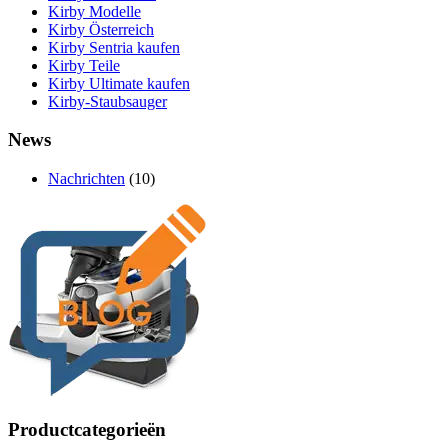
Kirby Modelle
Kirby Österreich
Kirby Sentria kaufen
Kirby Teile
Kirby Ultimate kaufen
Kirby-Staubsauger
News
Nachrichten
(10)
Productcategorieën