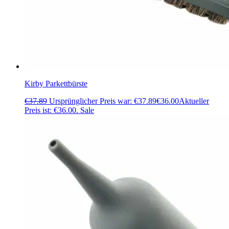
Kirby Parkettbürste
€
37.89
Ursprünglicher Preis war: €37.89
€
36.00
Aktueller
Preis ist: €36.00.
Sale