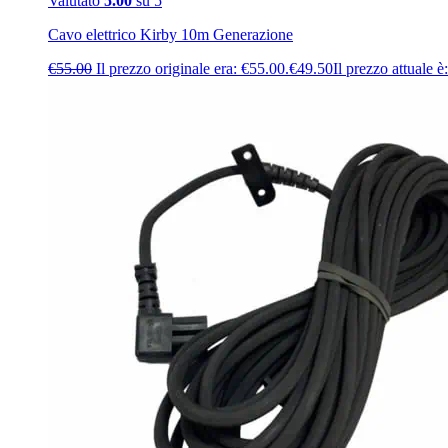
Valutato
5.00
su 5
Cavo elettrico Kirby 10m Generazione
€
55.00
Il prezzo originale era: €55.00.
€
49.50
Il prezzo attuale è