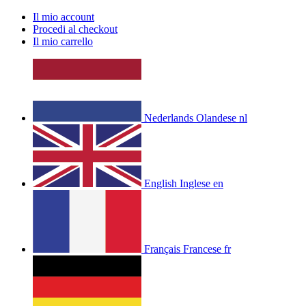
Il mio account
Procedi al checkout
Il mio carrello
Nederlands
Olandese
nl
English
Inglese
en
Français
Francese
fr