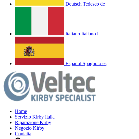
Deutsch
Tedesco
de
Italiano
Italiano
it
Español
Spagnolo
es
Home
Servizio Kirby Italia
Riparazione Kirby
Negozio Kirby
Contatta