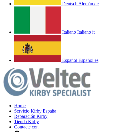
Deutsch
Alemán
de
Italiano
Italiano
it
Español
Español
es
Home
Servicio Kirby España
Reparación Kirby
Tienda Kirby
Contacte con