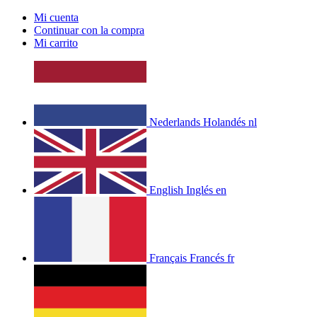
Mi cuenta
Continuar con la compra
Mi carrito
Nederlands
Holandés
nl
English
Inglés
en
Français
Francés
fr