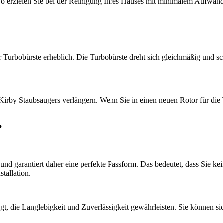
o erzielen Sie bei der Reinigung Ihres Hauses mit minimalem Aufwand
er Turbobürste erheblich. Die Turbobürste dreht sich gleichmäßig und 
irby Staubsaugers verlängern. Wenn Sie in einen neuen Rotor für die 
.
?
n und garantiert daher eine perfekte Passform. Das bedeutet, dass Sie 
tallation.
igt, die Langlebigkeit und Zuverlässigkeit gewährleisten. Sie können s