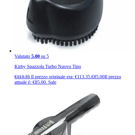
Valutato
5.00
su 5
Kirby Spazzola Turbo Nuovo Tipo
€
113.35
Il prezzo originale era: €113.35.
€
85.00
Il prezzo
attuale è: €85.00.
Sale