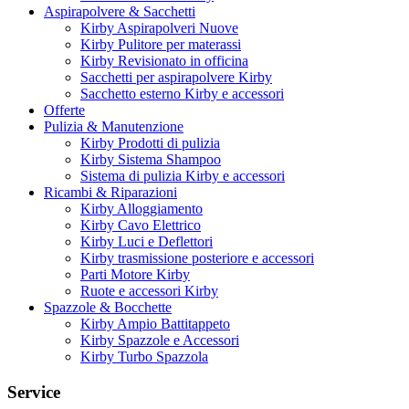
Aspirapolvere & Sacchetti
Kirby Aspirapolveri Nuove
Kirby Pulitore per materassi
Kirby Revisionato in officina
Sacchetti per aspirapolvere Kirby
Sacchetto esterno Kirby e accessori
Offerte
Pulizia & Manutenzione
Kirby Prodotti di pulizia
Kirby Sistema Shampoo
Sistema di pulizia Kirby e accessori
Ricambi & Riparazioni
Kirby Alloggiamento
Kirby Cavo Elettrico
Kirby Luci e Deflettori
Kirby trasmissione posteriore e accessori
Parti Motore Kirby
Ruote e accessori Kirby
Spazzole & Bocchette
Kirby Ampio Battitappeto
Kirby Spazzole e Accessori
Kirby Turbo Spazzola
Service