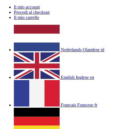
Il mio account
Procedi al checkout
Il mio carrello
Nederlands
Olandese
nl
English
Inglese
en
Français
Francese
fr