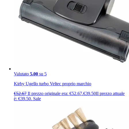
Valutato
5.00
su 5
Kirby Ugello turbo Veltec proprio marchio
€
52.67
Il prezzo originale era: €52.67.
€
39.50
Il prezzo attuale
è: €39.50.
Sale