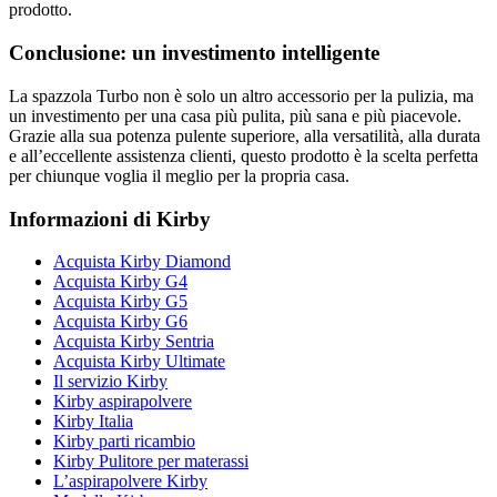
prodotto.
Conclusione: un investimento intelligente
La spazzola Turbo non è solo un altro accessorio per la pulizia, ma
un investimento per una casa più pulita, più sana e più piacevole.
Grazie alla sua potenza pulente superiore, alla versatilità, alla durata
e all’eccellente assistenza clienti, questo prodotto è la scelta perfetta
per chiunque voglia il meglio per la propria casa.
Informazioni di Kirby
Acquista Kirby Diamond
Acquista Kirby G4
Acquista Kirby G5
Acquista Kirby G6
Acquista Kirby Sentria
Acquista Kirby Ultimate
Il servizio Kirby
Kirby aspirapolvere
Kirby Italia
Kirby parti ricambio
Kirby Pulitore per materassi
L’aspirapolvere Kirby