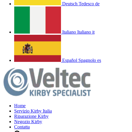
Deutsch
Tedesco
de
Italiano
Italiano
it
Español
Spagnolo
es
Home
Servizio Kirby Italia
Riparazione Kirby
Negozio Kirby
Contatta