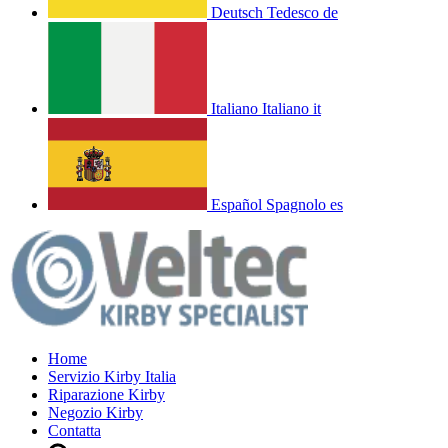
Deutsch
Tedesco
de
Italiano
Italiano
it
Español
Spagnolo
es
Home
Servizio Kirby Italia
Riparazione Kirby
Negozio Kirby
Contatta