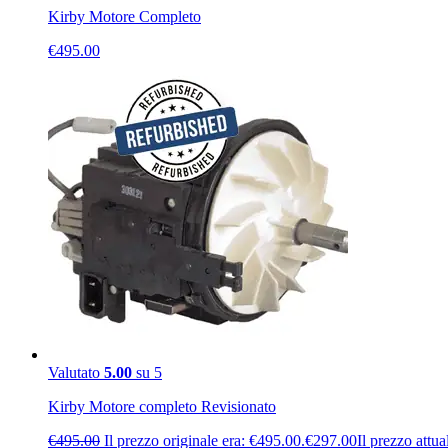
Kirby Motore Completo
€
495.00
Valutato
5.00
su 5
Kirby Motore completo Revisionato
€
495.00
Il prezzo originale era: €495.00.
€
297.00
Il prezzo attua