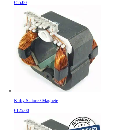
€
55.00
Kirby Statore / Magnete
€
125.00