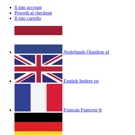
Il mio account
Procedi al checkout
Il mio carrello
Nederlands
Olandese
nl
English
Inglese
en
Français
Francese
fr