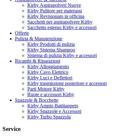
Kirby Aspirapolveri Nuove
Kirby Pulitore per materassi
Kirby Revisionato in officina
Sacchetti per aspirapolvere Kirby
Sacchetto esterno Kirby e accessori
Offerte
Pulizia & Manutenzione
Kirby Prodotti di pulizia
Kirby Sistema Shampoo
Sistema di pulizia Kirby e accessori
Ricambi & Riparazioni
Kirby Alloggiamento
Kirby Cavo Elettrico
Kirby Luci e Deflettori
Kirby trasmissione posteriore e accessori
Parti Motore Kirby
Ruote e accessori Kirby
Spazzole & Bocchette
Kirby Ampio Battitappeto
Kirby Spazzole e Accessori
Kirby Turbo Spazzola
Service