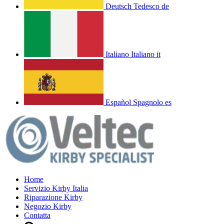
Deutsch
Tedesco
de
Italiano
Italiano
it
Español
Spagnolo
es
Home
Servizio Kirby Italia
Riparazione Kirby
Negozio Kirby
Contatta