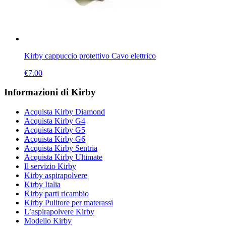
Kirby cappuccio protettivo Cavo elettrico
€
7.00
Informazioni di Kirby
Acquista Kirby Diamond
Acquista Kirby G4
Acquista Kirby G5
Acquista Kirby G6
Acquista Kirby Sentria
Acquista Kirby Ultimate
Il servizio Kirby
Kirby aspirapolvere
Kirby Italia
Kirby parti ricambio
Kirby Pulitore per materassi
L’aspirapolvere Kirby
Modello Kirby