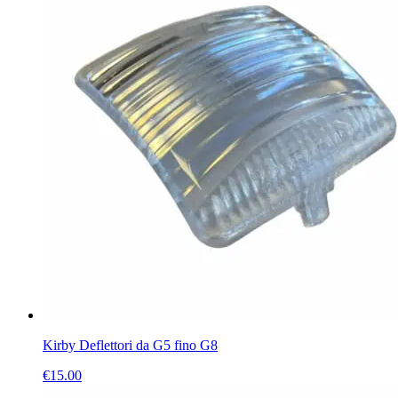
Kirby Deflettori da G5 fino G8
€
15.00