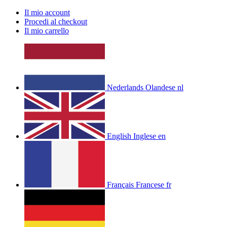
Il mio account
Procedi al checkout
Il mio carrello
Nederlands
Olandese
nl
English
Inglese
en
Français
Francese
fr