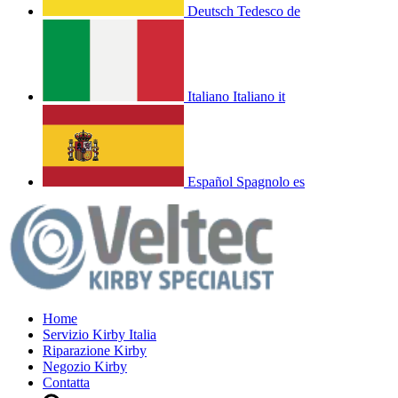
Deutsch
Tedesco
de
Italiano
Italiano
it
Español
Spagnolo
es
Home
Servizio Kirby Italia
Riparazione Kirby
Negozio Kirby
Contatta