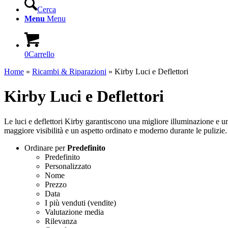
Cerca
Menu
Menu
0
Carrello
Home
»
Ricambi & Riparazioni
»
Kirby Luci e Deflettori
Kirby Luci e Deflettori
Le luci e deflettori Kirby garantiscono una migliore illuminazione e una
maggiore visibilità e un aspetto ordinato e moderno durante le pulizie.
Ordinare per
Predefinito
Predefinito
Personalizzato
Nome
Prezzo
Data
I più venduti (vendite)
Valutazione media
Rilevanza