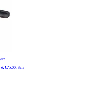
arca
e è: €75.00.
Sale