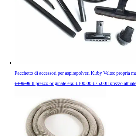
Pacchetto di accessori per aspirapolveri Kirby Veltec propria m
€
100.00
Il prezzo originale era: €100.00.
€
75.00
Il prezzo attual