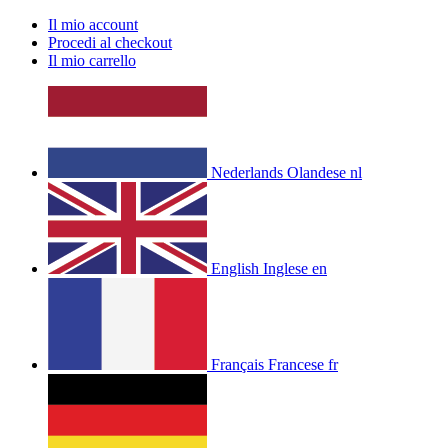
Il mio account
Procedi al checkout
Il mio carrello
Nederlands
Olandese
nl
English
Inglese
en
Français
Francese
fr