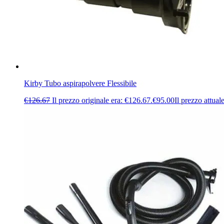
Kirby Tubo aspirapolvere Flessibile
€
126.67
Il prezzo originale era: €126.67.
€
95.00
Il prezzo attual