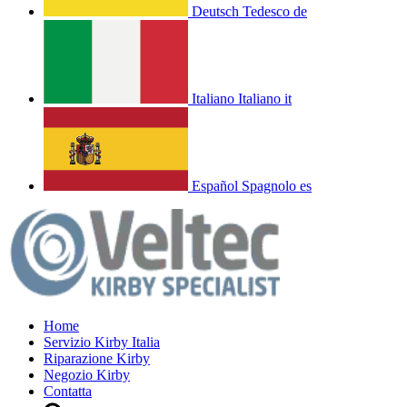
Deutsch
Tedesco
de
Italiano
Italiano
it
Español
Spagnolo
es
Home
Servizio Kirby Italia
Riparazione Kirby
Negozio Kirby
Contatta