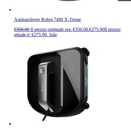
Aspirapolvere Robot 7490 X-Treme
€
350.00
Il prezzo originale era: €350.00.
€
275.90
Il prezzo
attuale è: €275.90.
Sale