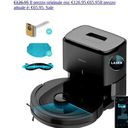
€
126.95
Il prezzo originale era: €126.95.
€
65.95
Il prezzo
attuale è: €65.95.
Sale