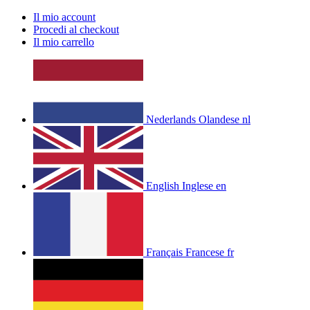
Il mio account
Procedi al checkout
Il mio carrello
Nederlands
Olandese
nl
English
Inglese
en
Français
Francese
fr