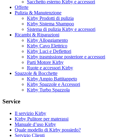
Sacchetto esterno Kirby e accessori
Offerte
Pulizia & Manutenzione
Kirby Prodotti di pulizia
Kirby Sistema Shampoo
Sistema di pulizia Kirby e accessori
Ricambi & Riparazioni
Kirby Alloggiamento
Kirby Cavo Elettrico
Kirby Luci e Deflettori
Kirby trasmissione posteriore e accessori
Parti Motore Kirby
Ruote e accessori Kirby
Spazzole & Bocchette
Kirby Ampio Battitappeto
Kirby Spazzole e Accessori
Kirby Turbo Spazzola
Service
Il servizio Kirby
Kirby Pulitore per materassi
Manuale d’uso Kirby
Quale modello di Kirby possiedo?
Servizio Clienti