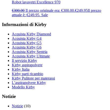
Robot lavavetri Excellence 970
€
300.00
Il prezzo originale era: €300.00.
€
249.95
Il prezzo
attuale è: €249.95.
Sale
Informazioni di Kirby
Acquista Kirby Diamond
Acquista Kirby G4
Acquista Kirby G5
Acquista Kirby G6
Acquista Kirby Sentria
Acquista Kirby Ultimate
Il servizio Kirby
Kirby aspirapolvere
Kirby Italia
Kirby parti ricambio
Kirby Pulitore per materassi
L’aspirapolvere Kirby
Modello Kirby
Notizie
Notizie
(10)