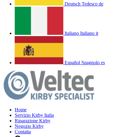
Deutsch
Tedesco
de
Italiano
Italiano
it
Español
Spagnolo
es
Home
Servizio Kirby Italia
Riparazione Kirby
Negozio Kirby
Contatta