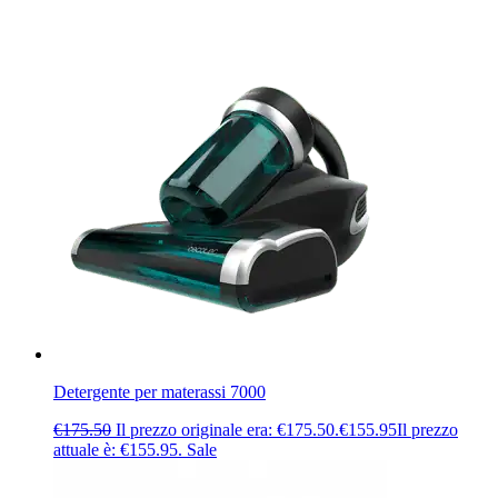
Detergente per materassi 7000
€
175.50
Il prezzo originale era: €175.50.
€
155.95
Il prezzo
attuale è: €155.95.
Sale