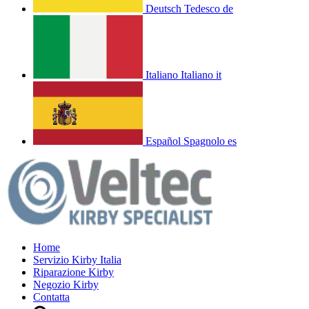
Deutsch
Tedesco
de
Italiano
Italiano
it
Español
Spagnolo
es
Home
Servizio Kirby Italia
Riparazione Kirby
Negozio Kirby
Contatta