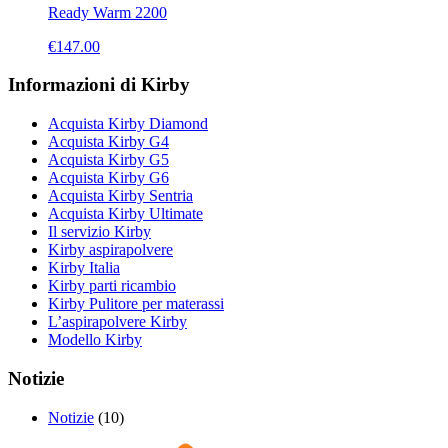
Ready Warm 2200
€
147.00
Informazioni di Kirby
Acquista Kirby Diamond
Acquista Kirby G4
Acquista Kirby G5
Acquista Kirby G6
Acquista Kirby Sentria
Acquista Kirby Ultimate
Il servizio Kirby
Kirby aspirapolvere
Kirby Italia
Kirby parti ricambio
Kirby Pulitore per materassi
L’aspirapolvere Kirby
Modello Kirby
Notizie
Notizie
(10)