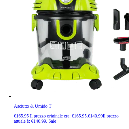
Asciutto & Umido T
€
165.95
Il prezzo originale era: €165.95.
€
140.99
Il prezzo
attuale è: €140.99.
Sale