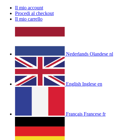
Il mio account
Procedi al checkout
Il mio carrello
Nederlands
Olandese
nl
English
Inglese
en
Français
Francese
fr