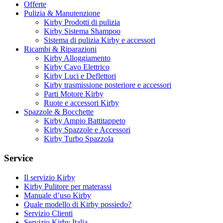
Offerte
Pulizia & Manutenzione
Kirby Prodotti di pulizia
Kirby Sistema Shampoo
Sistema di pulizia Kirby e accessori
Ricambi & Riparazioni
Kirby Alloggiamento
Kirby Cavo Elettrico
Kirby Luci e Deflettori
Kirby trasmissione posteriore e accessori
Parti Motore Kirby
Ruote e accessori Kirby
Spazzole & Bocchette
Kirby Ampio Battitappeto
Kirby Spazzole e Accessori
Kirby Turbo Spazzola
Service
Il servizio Kirby
Kirby Pulitore per materassi
Manuale d’uso Kirby
Quale modello di Kirby possiedo?
Servizio Clienti
Servizio Kirby Italia